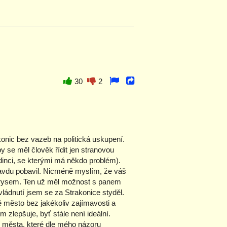
30
2
konic bez vazeb na politická uskupení.
y se měl člověk řídit jen stranovou
jedinci, se kterými má někdo problém).
pravdu pobavil. Nicméně myslím, že váš
ndrysem. Ten už měl možnost s panem
ládnutí jsem se za Strakonice styděl.
vé město bez jakékoliv zajímavosti a
 zlepšuje, byť stále není ideální.
 města, které dle mého názoru