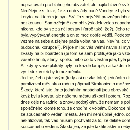
nepracovalo pro blaho jeho obyvatel, ale hájilo hlavně s
Nedělejme si iluze, že za dob vlády páně Vondryse bylo vš
koryto, na kterém je nyní SV. To s největší pravděpodobn
nezkousnul. Samozřejmě nemohl výsledek voleb napadn
nikoho, kdo by se za něj postavil (proč také, že?). Jeho 
byla vyplýtvaná energie a on to moc dobře věděl. Potřebo
vezme na sebe a zřejmě padla volba na vás. Nevím, co vá
budoucna, korupce?). Přijde mi od vás velmi naivní si mys
žvásty na billboardech (přitom se sám profilujete jako vzd
vašeho hnutí, stany, spolku nebo co to vlastně jste, byla 
A i kdyby vaše plakáty byly na každé lampě, na každém 
výsledek voleb by to nezměnilo.
Jediné, čeho jste svým (tedy asi ne vlastním) jednáním docí
paralizoval městskou radu a připravil Strakonice o možnost
Škody, které jste tímto jednáním napáchali jsou obrovské
když byl u koryta, ale našemu městu uškodil i potom. R
dnes děje na radnici a znovu podotýkám, že nemám s pol
společného kromě toho, že chodím k volbám. Dokonce ni
ze současného vedení města. Jen mi není úplně jedno, co 
nekritizoval, tak vás musím pochválit za to, že děláte do
současného vedení. Škoda jen, že jste takhle aktivní neby