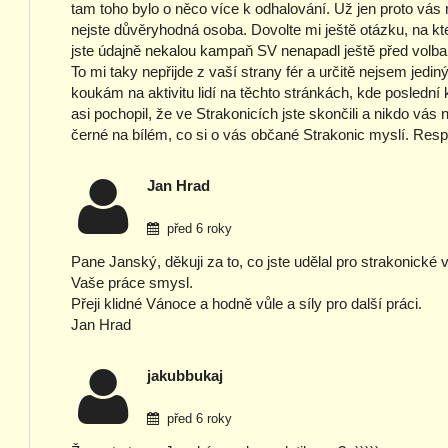
tam toho bylo o něco více k odhalování. Už jen proto vá
nejste důvěryhodná osoba. Dovolte mi ještě otázku, na k
jste údajně nekalou kampaň SV nenapadl ještě před volbami
To mi taky nepřijde z vaší strany fér a určitě nejsem jed
koukám na aktivitu lidí na těchto stránkách, kde poslední 
asi pochopil, že ve Strakonicích jste skončili a nikdo vá
černé na bílém, co si o vás občané Strakonic myslí. Respe
Jan Hrad
před 6 roky
Pane Janský, děkuji za to, co jste udělal pro strakonické
Vaše práce smysl.
Přeji klidné Vánoce a hodně vůle a síly pro další práci.
Jan Hrad
jakubbukaj
před 6 roky