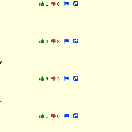
1
6
4
8
i!
9
3
..
1
6