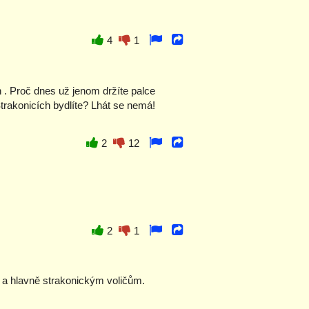
4
1
h . Proč dnes už jenom držíte palce
Strakonicích bydlíte? Lhát se nemá!
2
12
2
1
 a hlavně strakonickým voličům.