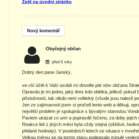
Zpět na úvodní stránku
Obyčejný občan
před 6 roky
Dobrý den pane Janský,
ve vší účtě k Vaší osobě mi dovolte pár slov občana Stra
Opravdu je mi jedno, jaký dres kdo obléká, jelikož pokud b
příslušností, tak nikdo není volitelný (všude jsou nalezlí 
Jen ze zajímavosti jsem si pročetl tento web a děkuji, o
největší problém je spolupráce s bývalým starostou Vo
Pavlem ukázat co umí a popravdě řečeno, za doby jejich v
Reakce lidí z jiných měst byla vždy stejná (ošklivé, šedi
přidané hodnoty). V posledních letech se situace v mnohém
Velkou měrou se na tomto stavu podepsalo minulé vedení