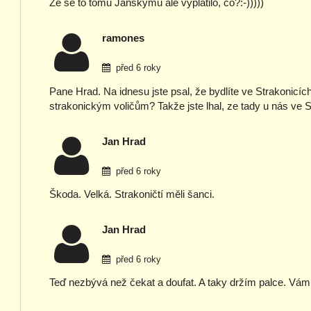
Že se to tomu Janskýmu ale vyplatilo, co?:-)))))
ramones
před 6 roky
Pane Hrad. Na idnesu jste psal, že bydlíte ve Strakonicíc
strakonickým voličům? Takže jste lhal, ze tady u nás ve 
Jan Hrad
před 6 roky
Škoda. Velká. Strakoničtí měli šanci.
Jan Hrad
před 6 roky
Teď nezbývá než čekat a doufat. A taky držím palce. Vám