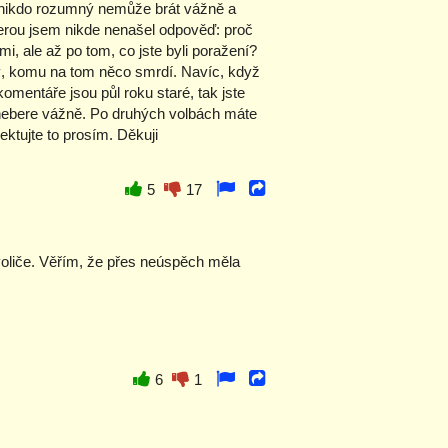
s nikdo rozumný nemůže brát vážně a
terou jsem nikde nenašel odpověď: proč
, ale až po tom, co jste byli poražení?
iný, komu na tom něco smrdí. Navíc, když
komentáře jsou půl roku staré, tak jste
s nebere vážně. Po druhých volbách máte
ktujte to prosím. Děkuji
5
17
 voliče. Věřím, že přes neúspěch měla
6
1