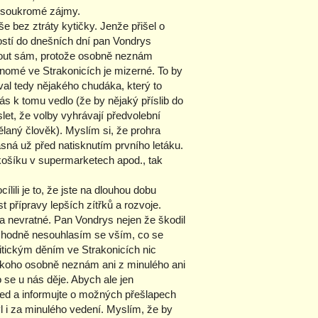
vé soukromé zájmy.
e bez ztráty kytičky. Jenže přišel o
ostí do dnešních dní pan Vondrys
out sám, protože osobně neznám
renomé ve Strakonicích je mizerné. To by
val tedy nějakého chudáka, který to
s k tomu vedlo (že by nějaký příslib do
let, že volby vyhrávají předvolební
ělaný člověk). Myslím si, že prohra
jasná už před natisknutím prvního letáku.
košíku v supermarketech apod., tak
lili je to, že jste na dlouhou dobu
 přípravy lepších zítřků a rozvoje.
 a nevratné. Pan Vondrys nejen že škodil
ozhodně nesouhlasím se vším, co se
itickým děním ve Strakonicích nic
koho osobně neznám ani z minulého ani
se u nás děje. Abych ale jen
hled a informujte o možných přešlapech
l i za minulého vedení. Myslím, že by