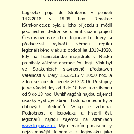
Legiovlak přijel do Strakonic v pondělí
14.3.2016 v 19:39 hod. Redakce
iStrakonice.cz byla u jeho příjezdu z médií
jako jediná. Jedná se o ambiciózní projekt
Československé obce legionářské, který si
předsevzal vytvořit věrnou repliku
legionářského vlaku z období let 1918–1920,
kdy na Transsibiřské magistrále v Rusku
probíhaly válečné operace čsl. legií. Vlak byl
ve Strakonicích slavnostně představen
veřejnosti v úterý 15.3.2016 v 10:00 hod. a
zdrží se zde do neděle 20.3.2016. Přístupný
je ve všední dny od 8 do 18 hod. a o víkendu
od 9 do 18 hod. Uvnitř vagónů najdou zájemci
ukázky výstroje, zbraní, historické techniky a
dobových předmětů. Vstup je zdarma.
Podrobnosti o legiovlaku a historii čsl.
legionářů najdou zájemci na stránkách
www.legiovlak.cz
. My čtenářům přinášíme ty
nejzajímavější fotografie z legiovlaku jako