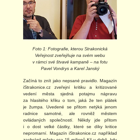
Foto 1: Fotografie, kterou Strakonická
Veřejnost zveřejňuje na svém webu
v rámci své štvavé kampaně – na fotu
Pavel Vondrys a Karel Janský
Začíná to znít jako nepsané pravidlo. Magazín
iStrakonice.cz zveřejní kritiku a kritizované
vedení města sjedná potajmu nápravu
za hlasitého křiku o tom, jaká že ten plátek
je žumpa. Uvedené se přitom netýká jenom
radnice samotné, ale rovněž městem
ovládaných společností. Někdy jde přitom
i o dost velké částky, které se díky kritice
nepromarní. Magazín iStrakonice.cz například
zachránil městu cca 15 milionů Kč v době, kdy