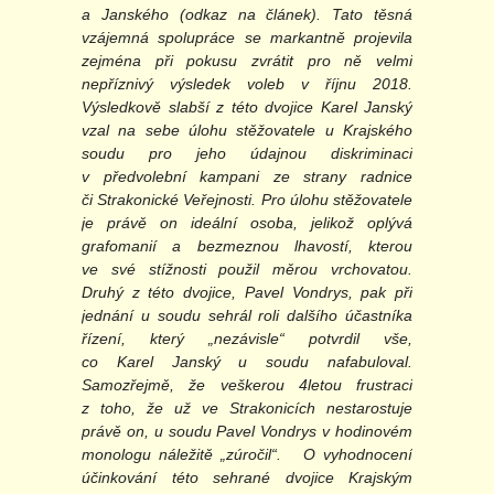
a Janského (odkaz na článek). Tato těsná
vzájemná spolupráce se markantně projevila
zejména při pokusu zvrátit pro ně velmi
nepříznivý výsledek voleb v říjnu 2018.
Výsledkově slabší z této dvojice Karel Janský
vzal na sebe úlohu stěžovatele u Krajského
soudu pro jeho údajnou diskriminaci
v předvolební kampani ze strany radnice
či Strakonické Veřejnosti. Pro úlohu stěžovatele
je právě on ideální osoba, jelikož oplývá
grafomanií a bezmeznou lhavostí, kterou
ve své stížnosti použil měrou vrchovatou.
Druhý z této dvojice, Pavel Vondrys, pak při
jednání u soudu sehrál roli dalšího účastníka
řízení, který „nezávisle“ potvrdil vše,
co Karel Janský u soudu nafabuloval.
Samozřejmě, že veškerou 4letou frustraci
z toho, že už ve Strakonicích nestarostuje
právě on, u soudu Pavel Vondrys v hodinovém
monologu náležitě „zúročil“. O vyhodnocení
účinkování této sehrané dvojice Krajským