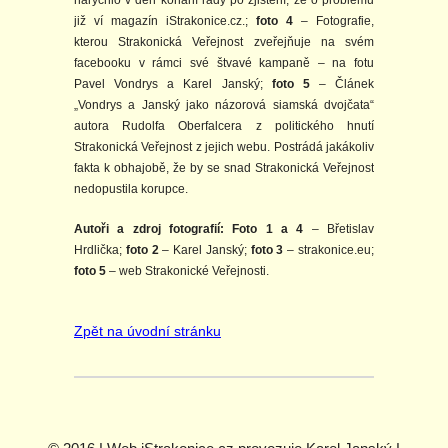
narychlo v den konání rady po zjištění, že o problému
již ví magazín iStrakonice.cz.;
foto 4
– Fotografie,
kterou Strakonická Veřejnost zveřejňuje na svém
facebooku v rámci své štvavé kampaně – na fotu
Pavel Vondrys a Karel Janský;
foto 5
– Článek
„Vondrys a Janský jako názorová siamská dvojčata“
autora Rudolfa Oberfalcera z politického hnutí
Strakonická Veřejnost z jejich webu. Postrádá jakákoliv
fakta k obhajobě, že by se snad Strakonická Veřejnost
nedopustila korupce.
Autoři a zdroj fotografií: Foto 1 a 4
– Břetislav
Hrdlička;
foto 2
– Karel Janský;
foto 3
– strakonice.eu;
foto 5
– web Strakonické Veřejnosti.
Zpět na úvodní stránku