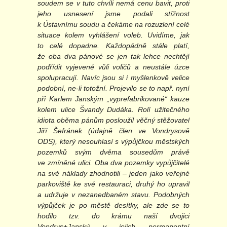
soudem se v tuto chvíli nemá cenu bavit, proti
jeho usnesení jsme podali stížnost
k Ústavnímu soudu a čekáme na rozuzlení celé
situace kolem vyhlášení voleb. Uvidíme, jak
to celé dopadne. Každopádně stále platí,
že oba dva pánové se jen tak lehce nechtějí
podřídit vyjevené vůli voličů a neustále úzce
spolupracují. Navíc jsou si i myšlenkově velice
podobní, ne-li totožní. Projevilo se to např. nyní
při Karlem Janským „vyprefabrikované“ kauze
kolem ulice Švandy Dudáka. Rolí užitečného
idiota oběma pánům posloužil věčný stěžovatel
Jiří Šefránek (údajně člen ve Vondrysově
ODS), který nesouhlasí s výpůjčkou městských
pozemků svým dvěma sousedům právě
ve zmíněné ulici. Oba dva pozemky vypůjčitelé
na své náklady zhodnotili – jeden jako veřejné
parkoviště ke své restauraci, druhý ho upravil
a udržuje v nezanedbaném stavu. Podobných
výpůjček je po městě desítky, ale zde se to
hodilo tzv. do krámu naší dvojici
Vondrys+Janský v jejich permanentní