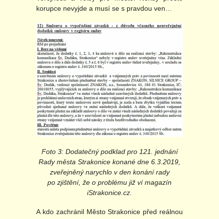
korupce nevyjde a musí se s pravdou ven…
Foto 3: Dodatečný podklad pro 121. jednání
Rady města Strakonice konané dne 6.3.2019,
zveřejněný narychlo v den konání rady
po zjištění, že o problému již ví magazín
iStrakonice.cz.
A kdo zachránil Město Strakonice před reálnou