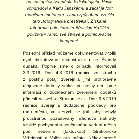
na zastupitelstvu města k diskutujícím Pavlu
Vondrysovi a Karlu Janskému a začal je fotit
mobilním telefonem. Tímto způsobem vznikla
tato „fotografická přestřelka“. Získané
fotografie pak starosta Břetislav Hrdlička
používá v rámci své štvavé a pomlouvačné
kampaně.
Poslední příklad můžeme dokumentovat v tolik
nyní diskutované rekonstrukci ulice Švandy
dudáka. Poprvé jsme o případu informovali
3.3.2019. Dne 4.3.2019 radnice ze strachu
z postihu potají zveřejnila jimi protiprávně
utajované dodatky smluv. Ve stejný den jsme
informaci o dodatečném zveřejnění dodatků
přinesli na webu iStrakonice.cz. Dne 6.3.2019
radnice zveřejnila dodatečné podklady pro
radu města, ve kterých se jistí, aby nebyly
protistranou požadovány milionové náhrady
vzniklé pochybením současného vedení města
pod vedením (taktovkou) Strakonické
Veřejnosti a Volby pro město. Někdy prostě