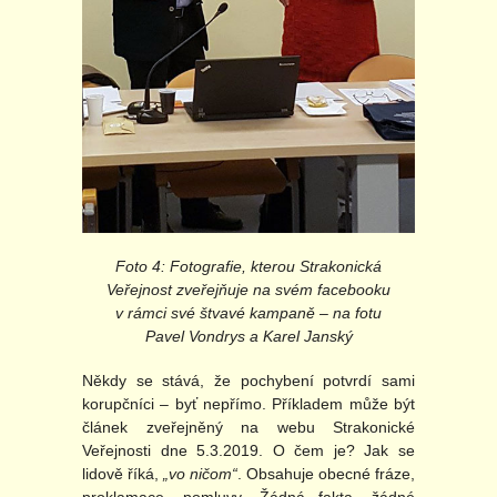
Foto 4: Fotografie, kterou Strakonická
Veřejnost zveřejňuje na svém facebooku
v rámci své štvavé kampaně – na fotu
Pavel Vondrys a Karel Janský
Někdy se stává, že pochybení potvrdí sami
korupčníci – byť nepřímo. Příkladem může být
článek zveřejněný na webu Strakonické
Veřejnosti dne 5.3.2019. O čem je? Jak se
lidově říká,
„vo ničom“
. Obsahuje obecné fráze,
proklamace, pomluvy. Žádná fakta, žádné