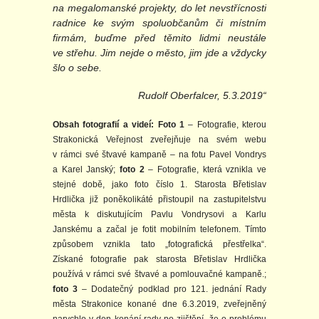
na megalomanské projekty, do let nevstřícnosti
radnice ke svým spoluobčanům či místním
firmám, buďme před těmito lidmi neustále
ve střehu. Jim nejde o město, jim jde a vždycky
šlo o sebe.
Rudolf Oberfalcer, 5.3.2019“
Obsah fotografií a videí: Foto 1
– Fotografie, kterou
Strakonická Veřejnost zveřejňuje na svém webu
v rámci své štvavé kampaně – na fotu Pavel Vondrys
a Karel Janský;
foto 2
– Fotografie, která vznikla ve
stejné době, jako foto číslo 1. Starosta Břetislav
Hrdlička již poněkolikáté přistoupil na zastupitelstvu
města k diskutujícím Pavlu Vondrysovi a Karlu
Janskému a začal je fotit mobilním telefonem. Tímto
způsobem vznikla tato „fotografická přestřelka“.
Získané fotografie pak starosta Břetislav Hrdlička
používá v rámci své štvavé a pomlouvačné kampaně.;
foto 3
– Dodatečný podklad pro 121. jednání Rady
města Strakonice konané dne 6.3.2019, zveřejněný