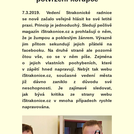
7.3.2019. Vedení Strakonické radnice
se nově začalo veřejně hlásit ke své letité
praxi. Princip je jednoduchý. Sledují pečlivě
magazín iStrakonice.cz a prohlašují o něm,
že je žumpou a pokleslým žánrem. Výrazně
jim přitom sekundují jejich přátelé na
facebooku. Na druhé straně ale pozorně
čtou vše, co se v něm píše. Zejména
o jejich vlastních pochybeních, které
v zápětí hned napravují. Nebýt tak webu
iStrakonice.cz, současné vedení města
již dávno zaniklo z důvodu své
neschopnosti. Je zajímavé sledovat,
jak bývá kritika ze strany webu
iStrakonice.cz v mnoha případech rychle
napravována.