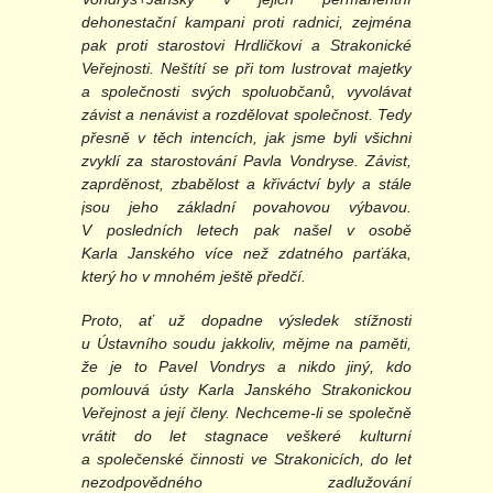
dehonestační kampani proti radnici, zejména
pak proti starostovi Hrdličkovi a Strakonické
Veřejnosti. Neštítí se při tom lustrovat majetky
a společnosti svých spoluobčanů, vyvolávat
závist a nenávist a rozdělovat společnost. Tedy
přesně v těch intencích, jak jsme byli všichni
zvyklí za starostování Pavla Vondryse. Závist,
zaprděnost, zbabělost a křiváctví byly a stále
jsou jeho základní povahovou výbavou.
V posledních letech pak našel v osobě
Karla Janského více než zdatného parťáka,
který ho v mnohém ještě předčí.
Proto, ať už dopadne výsledek stížnosti
u Ústavního soudu jakkoliv, mějme na paměti,
že je to Pavel Vondrys a nikdo jiný, kdo
pomlouvá ústy Karla Janského Strakonickou
Veřejnost a její členy. Nechceme-li se společně
vrátit do let stagnace veškeré kulturní
a společenské činnosti ve Strakonicích, do let
nezodpovědného zadlužování