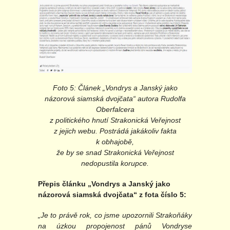
Foto 5: Článek „Vondrys a Janský jako
názorová siamská dvojčata“ autora Rudolfa
Oberfalcera
z politického hnutí Strakonická Veřejnost
z jejich webu. Postrádá jakákoliv fakta
k obhajobě,
že by se snad Strakonická Veřejnost
nedopustila korupce.
Přepis článku „Vondrys a Janský jako
názorová siamská dvojčata“ z fota číslo 5:
„Je to právě rok, co jsme upozornili Strakoňáky
na úzkou propojenost pánů Vondryse