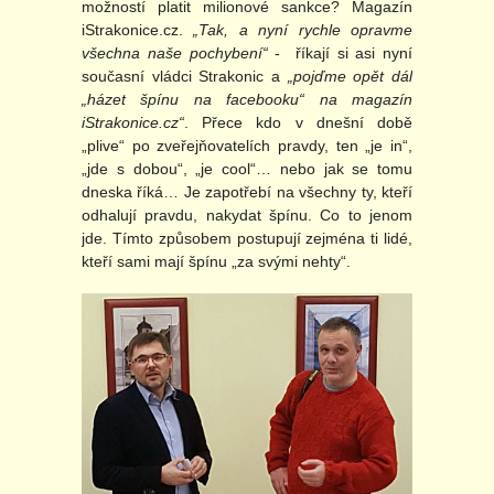
možností platit milionové sankce? Magazín
iStrakonice.cz.
„Tak, a nyní rychle opravme
všechna naše pochybení“
- říkají si asi nyní
současní vládci Strakonic a
„pojďme opět dál
„házet špínu na facebooku“ na magazín
iStrakonice.cz“
. Přece kdo v dnešní době
„plive“ po zveřejňovatelích pravdy, ten „je in“,
„jde s dobou“, „je cool“… nebo jak se tomu
dneska říká… Je zapotřebí na všechny ty, kteří
odhalují pravdu, nakydat špínu. Co to jenom
jde. Tímto způsobem postupují zejména ti lidé,
kteří sami mají špínu „za svými nehty“.