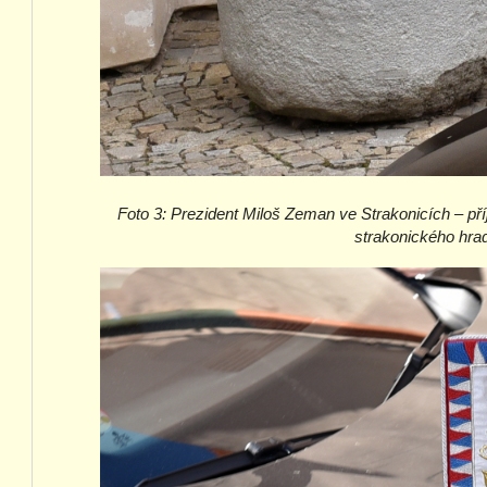
Foto 3:
Prezident Miloš Zeman ve Strakonicích – příj
strakonického hra