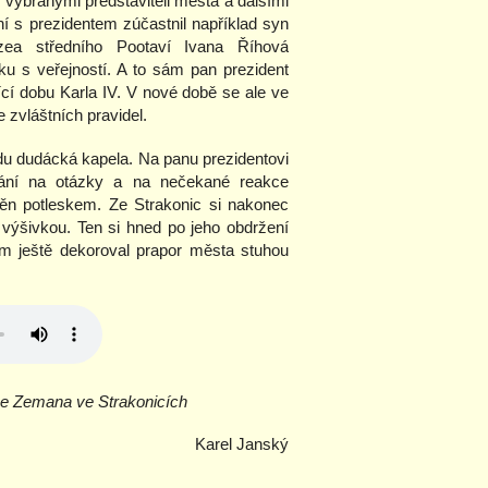
vybranými představiteli města a dalšími
ní s prezidentem zúčastnil například syn
uzea středního Pootaví Ivana Říhová
ku s veřejností. A to sám pan prezident
jící dobu Karla IV. V nové době se ale ve
 zvláštních pravidel.
u dudácká kapela. Na panu prezidentovi
ídání na otázky a na nečekané reakce
ěn potleskem. Ze Strakonic si nakonec
 výšivkou. Ten si hned po jeho obdržení
m ještě dekoroval prapor města stuhou
oše Zemana ve Strakonicích
Karel Janský