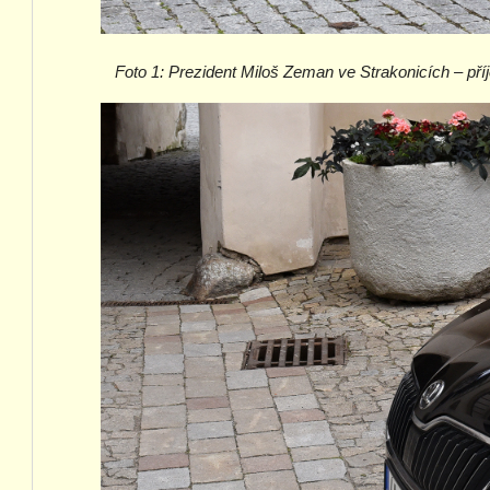
Foto 1:
Prezident Miloš Zeman ve Strakonicích – příj