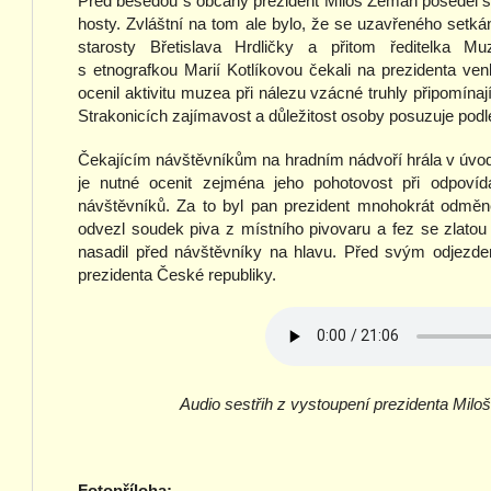
Před besedou s občany prezident Miloš Zeman poseděl s 
hosty. Zvláštní na tom ale bylo, že se uzavřeného setká
starosty Břetislava Hrdličky a přitom ředitelka M
s etnografkou Marií Kotlíkovou čekali na prezidenta ven
ocenil aktivitu muzea při nálezu vzácné truhly připomína
Strakonicích zajímavost a důležitost osoby posuzuje podle
Čekajícím návštěvníkům na hradním nádvoří hrála v úvod
je nutné ocenit zejména jeho pohotovost při odpov
návštěvníků. Za to byl pan prezident mnohokrát odměn
odvezl soudek piva z místního pivovaru a fez se zlatou
nasadil před návštěvníky na hlavu. Před svým odjezde
prezidenta České republiky.
Audio sestřih z vystoupení prezidenta Mil
Fotopříloha: