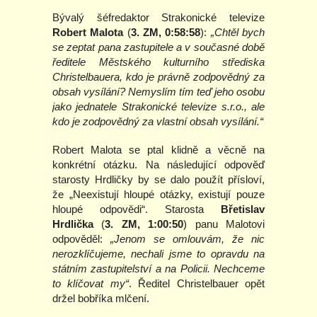
Bývalý šéfredaktor Strakonické televize
Robert Malota
(
3. ZM, 0:58:58
):
„Chtěl bych
se zeptat pana zastupitele a v současné době
ředitele Městského kulturního střediska
Christelbauera, kdo je právně zodpovědný za
obsah vysílání? Nemyslím tím teď jeho osobu
jako jednatele Strakonické televize s.r.o., ale
kdo je zodpovědný za vlastní obsah vysílání.“
Robert Malota se ptal klidně a věcně na
konkrétní otázku. Na následující odpověď
starosty Hrdličky by se dalo použít přísloví,
že „Neexistují hloupé otázky, existují pouze
hloupé odpovědi“. Starosta
Břetislav
Hrdlička
(
3. ZM, 1:00:50
) panu Malotovi
odpověděl:
„Jenom se omlouvám, že nic
nerozklíčujeme, nechali jsme to opravdu na
státním zastupitelství a na Policii. Nechceme
to klíčovat my“
. Ředitel Christelbauer opět
držel bobříka mlčení.