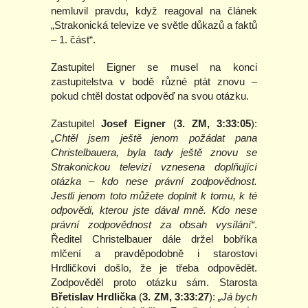
nemluvil pravdu, když reagoval na článek
„Strakonická televize ve světle důkazů a faktů
– 1. část“.
Zastupitel Eigner se musel na konci
zastupitelstva v bodě různé ptát znovu –
pokud chtěl dostat odpověď na svou otázku.
Zastupitel
Josef Eigner
(
3. ZM, 3:33:05
):
„Chtěl jsem ještě jenom požádat pana
Christelbauera, byla tady ještě znovu se
Strakonickou televizí vznesena doplňující
otázka – kdo nese právní zodpovědnost.
Jestli jenom toto můžete doplnit k tomu, k té
odpovědi, kterou jste dával mně. Kdo nese
právní zodpovědnost za obsah vysílání“
.
Ředitel Christelbauer dále držel bobříka
mlčení a pravděpodobně i starostovi
Hrdličkovi došlo, že je třeba odpovědět.
Zodpověděl proto otázku sám. Starosta
Břetislav Hrdlička
(
3. ZM, 3:33:27
):
„Já bych