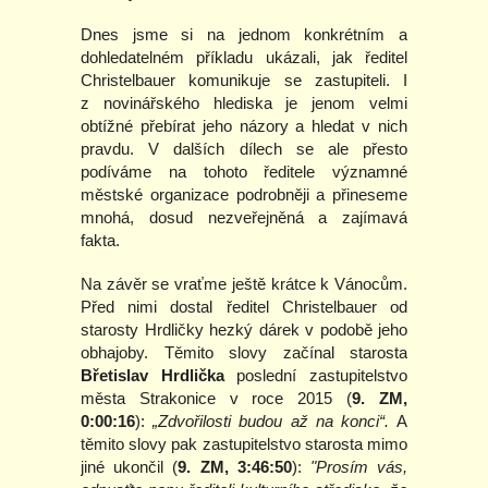
Dnes jsme si na jednom konkrétním a
dohledatelném příkladu ukázali, jak ředitel
Christelbauer komunikuje se zastupiteli. I
z novinářského hlediska je jenom velmi
obtížné přebírat jeho názory a hledat v nich
pravdu. V dalších dílech se ale přesto
podíváme na tohoto ředitele významné
městské organizace podrobněji a přineseme
mnohá, dosud nezveřejněná a zajímavá
fakta.
Na závěr se vraťme ještě krátce k Vánocům.
Před nimi dostal ředitel Christelbauer od
starosty Hrdličky hezký dárek v podobě jeho
obhajoby. Těmito slovy začínal starosta
Břetislav Hrdlička
poslední zastupitelstvo
města Strakonice v roce 2015 (
9. ZM,
0:00:16
):
„Zdvořilosti budou až na konci“.
A
těmito slovy pak zastupitelstvo starosta mimo
jiné ukončil (
9. ZM, 3:46:50
):
"Prosím vás,