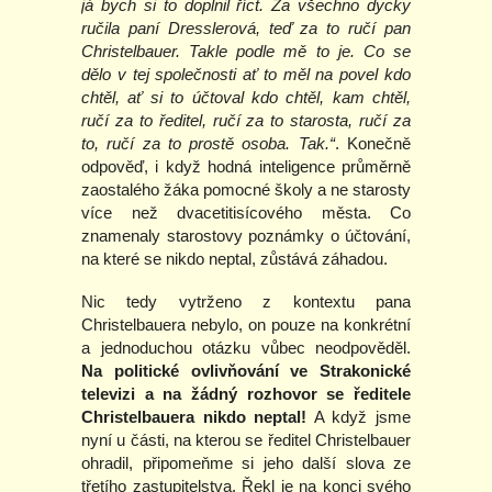
já bych si to doplnil říct. Za všechno dycky
ručila paní Dresslerová, teď za to ručí pan
Christelbauer. Takle podle mě to je. Co se
dělo v tej společnosti ať to měl na povel kdo
chtěl, ať si to účtoval kdo chtěl, kam chtěl,
ručí za to ředitel, ručí za to starosta, ručí za
to, ručí za to prostě osoba. Tak.“
. Konečně
odpověď, i když hodná inteligence průměrně
zaostalého žáka pomocné školy a ne starosty
více než dvacetitisícového města. Co
znamenaly starostovy poznámky o účtování,
na které se nikdo neptal, zůstává záhadou.
Nic tedy vytrženo z kontextu pana
Christelbauera nebylo, on pouze na konkrétní
a jednoduchou otázku vůbec neodpověděl.
Na politické ovlivňování ve Strakonické
televizi a na žádný rozhovor se ředitele
Christelbauera nikdo neptal!
A když jsme
nyní u části, na kterou se ředitel Christelbauer
ohradil, připomeňme si jeho další slova ze
třetího zastupitelstva. Řekl je na konci svého