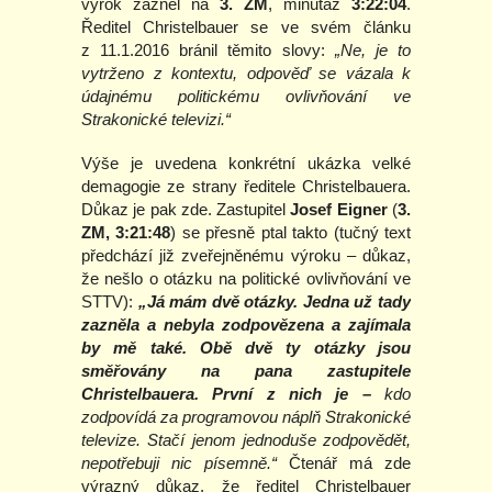
výrok zazněl na
3. ZM
, minutáž
3:22:04
.
Ředitel Christelbauer se ve svém článku
z 11.1.2016 bránil těmito slovy:
„Ne, je to
vytrženo z kontextu, odpověď se vázala k
údajnému politickému ovlivňování ve
Strakonické televizi.“
Výše je uvedena konkrétní ukázka velké
demagogie ze strany ředitele Christelbauera.
Důkaz je pak zde. Zastupitel
Josef Eigner
(
3.
ZM, 3:21:48
) se přesně ptal takto (tučný text
předchází již zveřejněnému výroku – důkaz,
že nešlo o otázku na politické ovlivňování ve
STTV):
„Já mám dvě otázky. Jedna už tady
zazněla a nebyla zodpovězena a zajímala
by mě také. Obě dvě ty otázky jsou
směřovány na pana zastupitele
Christelbauera. První z nich je –
kdo
zodpovídá za programovou náplň Strakonické
televize. Stačí jenom jednoduše zodpovědět,
nepotřebuji nic písemně.“
Čtenář má zde
výrazný důkaz, že ředitel Christelbauer