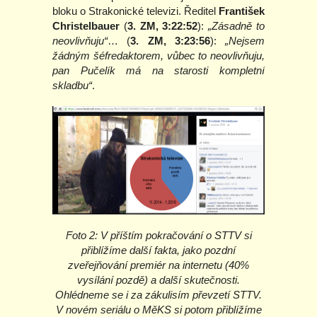
bloku o Strakonické televizi. Ředitel
František
Christelbauer
(
3. ZM, 3:22:52
):
„Zásadně to
neovlivňuju“
… (
3. ZM, 3:23:56
):
„Nejsem
žádným šéfredaktorem, vůbec to neovlivňuju,
pan Pučelík má na starosti kompletní
skladbu“
.
Foto 2: V příštím pokračování o STTV si
přiblížíme další fakta, jako pozdní
zveřejňování premiér na internetu (40%
vysílání pozdě) a další skutečnosti.
Ohlédneme se i za zákulisím převzetí STTV.
V novém seriálu o MěKS si potom přiblížíme