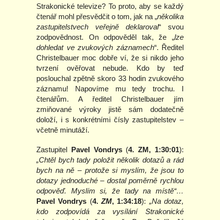
Strakonické televize? To proto, aby se každý
čtenář mohl přesvědčit o tom, jak na „
několika
zastupitelstvech veřejně deklaroval
“ svou
zodpovědnost. On odpověděl tak, že „
lze
dohledat ve zvukových záznamech
“. Ředitel
Christelbauer moc dobře ví, že si nikdo jeho
tvrzení ověřovat nebude. Kdo by teď
poslouchal zpětně skoro 33 hodin zvukového
záznamu! Napovíme mu tedy trochu. I
čtenářům. A ředitel Christelbauer jím
zmiňované výroky jistě sám dodatečně
doloží, i s konkrétními čísly zastupitelstev –
včetně minutáží.
Zastupitel
Pavel Vondrys
(
4. ZM, 1:30:01
):
„Chtěl bych tady položit několik dotazů a rád
bych na ně – protože si myslím, že jsou to
dotazy jednoduché – dostal poměrně rychlou
odpověď. Myslím si, že tady na místě“…
Pavel Vondrys
(
4.
ZM
, 1:34:18
):
„Na dotaz,
kdo zodpovídá za vysílání Strakonické