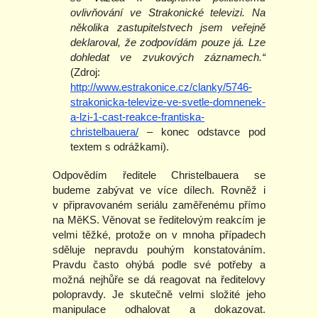
ovlivňování ve Strakonické televizi. Na
několika zastupitelstvech jsem veřejně
deklaroval, že zodpovídám pouze já. Lze
dohledat ve zvukových záznamech.“
(Zdroj:
http://www.estrakonice.cz/clanky/5746-
strakonicka-televize-ve-svetle-domnenek-
a-lzi-1-cast-reakce-frantiska-
christelbauera/
– konec odstavce pod
textem s odrážkami).
Odpovědím ředitele Christelbauera se
budeme zabývat ve více dílech. Rovněž i
v připravovaném seriálu zaměřenému přímo
na MěKS. Věnovat se ředitelovým reakcím je
velmi těžké, protože on v mnoha případech
sděluje nepravdu pouhým konstatováním.
Pravdu často ohýbá podle své potřeby a
možná nejhůře se dá reagovat na ředitelovy
polopravdy. Je skutečně velmi složité jeho
manipulace odhalovat a dokazovat.