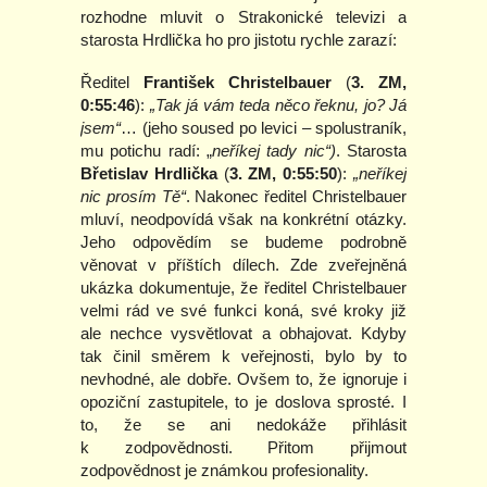
rozhodne mluvit o Strakonické televizi a
starosta Hrdlička ho pro jistotu rychle zarazí:
Ředitel
František Christelbauer
(
3. ZM,
0:55:46
):
„Tak já vám teda něco řeknu, jo? Já
jsem“
… (jeho soused po levici – spolustraník,
mu potichu radí: „
neříkej tady nic“)
. Starosta
Břetislav Hrdlička
(
3. ZM, 0:55:50
):
„neříkej
nic prosím Tě“
. Nakonec ředitel Christelbauer
mluví, neodpovídá však na konkrétní otázky.
Jeho odpovědím se budeme podrobně
věnovat v příštích dílech. Zde zveřejněná
ukázka dokumentuje, že ředitel Christelbauer
velmi rád ve své funkci koná, své kroky již
ale nechce vysvětlovat a obhajovat. Kdyby
tak činil směrem k veřejnosti, bylo by to
nevhodné, ale dobře. Ovšem to, že ignoruje i
opoziční zastupitele, to je doslova sprosté. I
to, že se ani nedokáže přihlásit
k zodpovědnosti. Přitom přijmout
zodpovědnost je známkou profesionality.