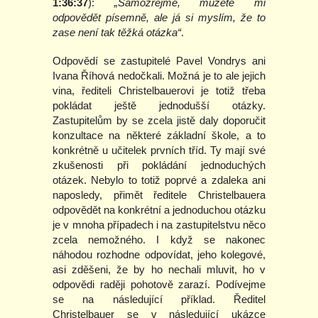
1:36:37
):
„Samozřejmě, můžete mi
odpovědět písemně, ale já si myslím, že to
zase není tak těžká otázka“
.
Odpovědí se zastupitelé Pavel Vondrys ani
Ivana Říhová nedočkali. Možná je to ale jejich
vina, řediteli Christelbauerovi je totiž třeba
pokládat ještě jednodušší otázky.
Zastupitelům by se zcela jistě daly doporučit
konzultace na některé základní škole, a to
konkrétně u učitelek prvních tříd. Ty mají své
zkušenosti při pokládání jednoduchých
otázek. Nebylo to totiž poprvé a zdaleka ani
naposledy, přimět ředitele Christelbauera
odpovědět na konkrétní a jednoduchou otázku
je v mnoha případech i na zastupitelstvu něco
zcela nemožného. I když se nakonec
náhodou rozhodne odpovídat, jeho kolegové,
asi zděšeni, že by ho nechali mluvit, ho v
odpovědi raději pohotově zarazí. Podívejme
se na následující příklad. Ředitel
Christelbauer se v následující ukázce