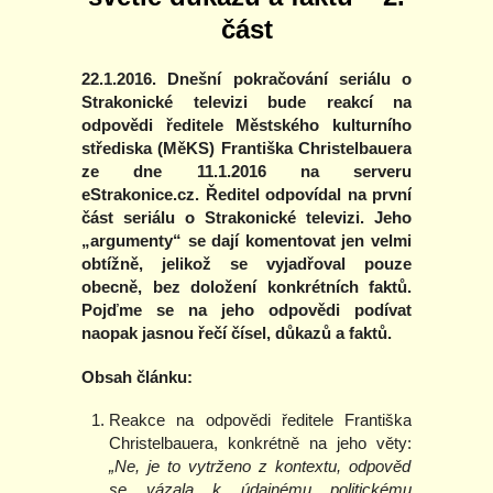
část
22.1.2016. Dnešní pokračování seriálu o
Strakonické televizi bude reakcí na
odpovědi ředitele Městského kulturního
střediska (MěKS) Františka Christelbauera
ze dne 11.1.2016 na serveru
eStrakonice.cz. Ředitel odpovídal na první
část seriálu o Strakonické televizi. Jeho
„argumenty“ se dají komentovat jen velmi
obtížně, jelikož se vyjadřoval pouze
obecně, bez doložení konkrétních faktů.
Pojďme se na jeho odpovědi podívat
naopak jasnou řečí čísel, důkazů a faktů.
Obsah článku:
Reakce na odpovědi ředitele Františka
Christelbauera, konkrétně na jeho věty:
„Ne, je to vytrženo z kontextu, odpověď
se vázala k údajnému politickému