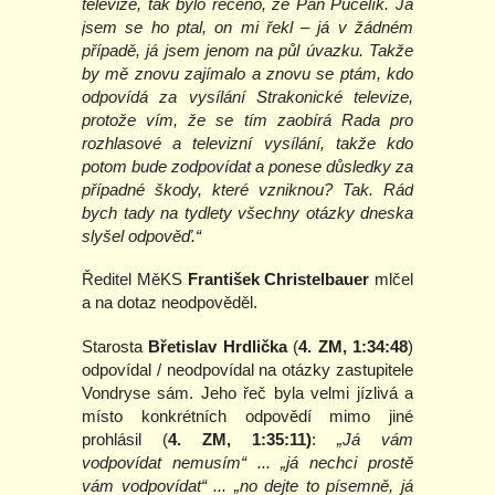
televize, tak bylo řečeno, že Pan Pučelík. Já
jsem se ho ptal, on mi řekl – já v žádném
případě, já jsem jenom na půl úvazku. Takže
by mě znovu zajímalo a znovu se ptám, kdo
odpovídá za vysílání Strakonické televize,
protože vím, že se tím zaobírá Rada pro
rozhlasové a televizní vysílání, takže kdo
potom bude zodpovídat a ponese důsledky za
případné škody, které vzniknou? Tak. Rád
bych tady na tydlety všechny otázky dneska
slyšel odpověď.“
Ředitel MěKS
František Christelbauer
mlčel
a na dotaz neodpověděl.
Starosta
Břetislav Hrdlička
(
4. ZM, 1:34:48
)
odpovídal / neodpovídal na otázky zastupitele
Vondryse sám. Jeho řeč byla velmi jízlivá a
místo konkrétních odpovědí mimo jiné
prohlásil (
4. ZM, 1:35:11)
:
„Já vám
vodpovídat nemusím“ ... „já nechci prostě
vám vodpovídat“ ... „no dejte to písemně, já