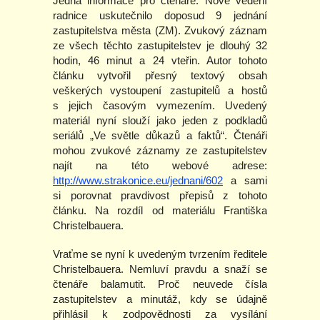
Jedna informace pro čtenáře. Nové vedení
radnice uskutečnilo doposud 9 jednání
zastupitelstva města (ZM). Zvukový záznam
ze všech těchto zastupitelstev je dlouhý 32
hodin, 46 minut a 24 vteřin. Autor tohoto
článku vytvořil přesný textový obsah
veškerých vystoupení zastupitelů a hostů
s jejich časovým vymezením. Uvedený
materiál nyní slouží jako jeden z podkladů
seriálů „Ve světle důkazů a faktů“. Čtenáři
mohou zvukové záznamy ze zastupitelstev
najít na této webové adrese:
http://www.strakonice.eu/jednani/602
a sami
si porovnat pravdivost přepisů z tohoto
článku. Na rozdíl od materiálu Františka
Christelbauera.
Vraťme se nyní k uvedeným tvrzením ředitele
Christelbauera. Nemluví pravdu a snaží se
čtenáře balamutit. Proč neuvede čísla
zastupitelstev a minutáž, kdy se údajně
přihlásil k zodpovědnosti za vysílání