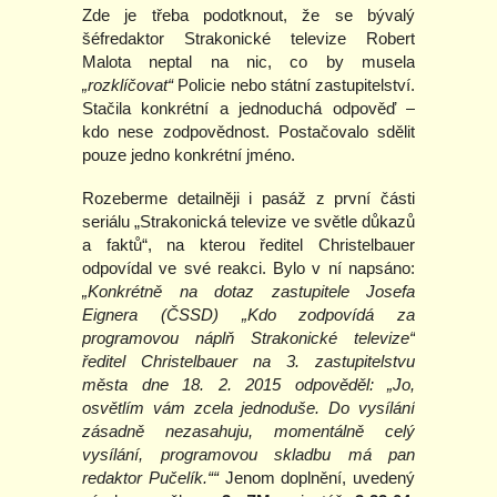
Zde je třeba podotknout, že se bývalý
šéfredaktor Strakonické televize Robert
Malota neptal na nic, co by musela
„rozklíčovat“
Policie nebo státní zastupitelství.
Stačila konkrétní a jednoduchá odpověď –
kdo nese zodpovědnost. Postačovalo sdělit
pouze jedno konkrétní jméno.
Rozeberme detailněji i pasáž z první části
seriálu „Strakonická televize ve světle důkazů
a faktů“, na kterou ředitel Christelbauer
odpovídal ve své reakci. Bylo v ní napsáno:
„Konkrétně na dotaz zastupitele Josefa
Eignera (ČSSD) „Kdo zodpovídá za
programovou náplň Strakonické televize“
ředitel Christelbauer na 3. zastupitelstvu
města dne 18. 2. 2015 odpověděl: „Jo,
osvětlím vám zcela jednoduše. Do vysílání
zásadně nezasahuju, momentálně celý
vysílání, programovou skladbu má pan
redaktor Pučelík.““
Jenom doplnění, uvedený