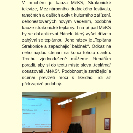
V mnohém je kauza MěKS, Strakonické
televize, Mezinárodního dudáckého festivalu,
tanečních a dalších aktivit kulturního zařízení,
dehonestovaných novým vedením, podobná
kauze strakonické teplárny. I na případ MěKS
by se dal aplikovat článek, který vyšel dříve a
zabýval se teplárnou. Jeho název je „Teplárna
Strakonice a zapáchající balónek“. Odkaz na
něho najdou čtenáři na konci tohoto článku.
Trochu zjednodušeně můžeme čtenářům
poradit, aby si do textu místo slova „teplárna“
dosazovali „MěKS“. Podobnost je zarážející a
scénář převzetí moci s likvidací lidí až
překvapivě podobný.