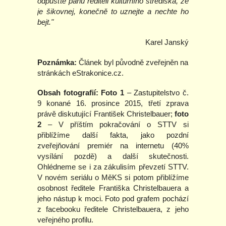
odpusťte panu řediteli kulturního střediska, že
je šikovnej, konečně to uznejte a nechte ho
bejt."
Karel Janský
Poznámka:
Článek byl původně zveřejněn na
stránkách eStrakonice.cz.
Obsah fotografií:
Foto 1
– Zastupitelstvo č.
9 konané 16. prosince 2015, třetí zprava
právě diskutující František Christelbauer;
foto
2
– V příštím pokračování o STTV si
přiblížíme další fakta, jako pozdní
zveřejňování premiér na internetu (40%
vysílání pozdě) a další skutečnosti.
Ohlédneme se i za zákulisím převzetí STTV.
V novém seriálu o MěKS si potom přiblížíme
osobnost ředitele Františka Christelbauera a
jeho nástup k moci. Foto pod grafem pochází
z facebooku ředitele Christelbauera, z jeho
veřejného profilu.