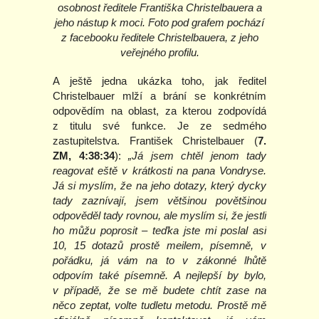
osobnost ředitele Františka Christelbauera a
jeho nástup k moci. Foto pod grafem pochází
z facebooku ředitele Christelbauera, z jeho
veřejného profilu.
A ještě jedna ukázka toho, jak ředitel
Christelbauer mlží a brání se konkrétním
odpovědím na oblast, za kterou zodpovídá
z titulu své funkce. Je ze sedmého
zastupitelstva. František Christelbauer (
7.
ZM, 4:38:34
):
„Já jsem chtěl jenom tady
reagovat eště v krátkosti na pana Vondryse.
Já si myslím, že na jeho dotazy, který dycky
tady zaznívají, jsem většinou povětšinou
odpověděl tady rovnou, ale myslím si, že jestli
ho můžu poprosit – teďka jste mi poslal asi
10, 15 dotazů prostě meilem, písemně, v
pořádku, já vám na to v zákonné lhůtě
odpovím také písemně. A nejlepší by bylo,
v případě, že se mě budete chtít zase na
něco zeptat, volte tudletu metodu. Prostě mě