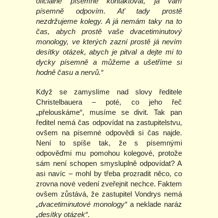
oficiálně písemně kontaktovat, já vám
písemně odpovím. Ať tady prostě
nezdržujeme kolegy. A já nemám taky na to
čas, abych prostě vaše dvacetiminutový
monology, ve kterých zazní prostě já nevím
desítky otázek, abych je pitval a dejte mi to
dycky písemně a můžeme a ušetříme si
hodně času a nervů.“
Když se zamyslíme nad slovy ředitele
Christelbauera – poté, co jeho řeč
„přelouskáme“, musíme se divit. Tak pan
ředitel nemá čas odpovídat na zastupitelstvu,
ovšem na písemné odpovědi si čas najde.
Není to spíše tak, že s písemnými
odpověďmi mu pomohou kolegové, protože
sám není schopen smysluplně odpovídat? A
asi navíc – mohl by třeba prozradit něco, co
zrovna nové vedení zveřejnit nechce. Faktem
ovšem zůstává, že zastupitel Vondrys nemá
„dvacetiminutové monology“
a neklade naráz
„desítky otázek“
.