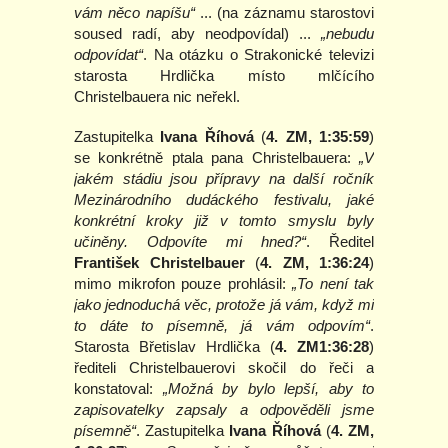
vám něco napíšu“
... (na záznamu starostovi
soused radí, aby neodpovídal) ...
„nebudu
odpovídat“
. Na otázku o Strakonické televizi
starosta Hrdlička místo mlčícího
Christelbauera nic neřekl.
Zastupitelka
Ivana Říhová
(
4. ZM, 1:35:59
)
se konkrétně ptala pana Christelbauera:
„V
jakém stádiu jsou přípravy na další ročník
Mezinárodního dudáckého festivalu, jaké
konkrétní kroky již v tomto smyslu byly
učiněny. Odpovíte mi hned?“
. Ředitel
František Christelbauer
(
4. ZM, 1:36:24
)
mimo mikrofon pouze prohlásil:
„To není tak
jako jednoduchá věc, protože já vám, když mi
to dáte to písemně, já vám odpovím“
.
Starosta Břetislav Hrdlička (
4. ZM1:36:28
)
řediteli Christelbauerovi skočil do řeči a
konstatoval:
„Možná by bylo lepší, aby to
zapisovatelky zapsaly a odpověděli jsme
písemně“
. Zastupitelka
Ivana Říhová
(
4. ZM,