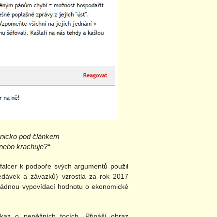
onicko pod článkem
nebo krachuje?“
falcer k podpoře svých argumentů použil
edávek a závazků) vzrostla za rok 2017
 žádnou vypovídací hodnotu o ekonomické
az o peněžních tocích. Přináší obraz