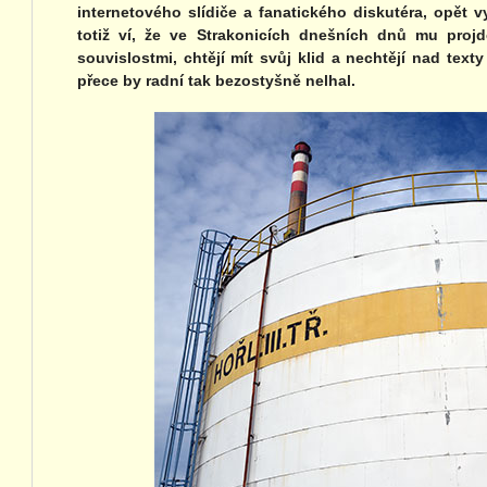
internetového slídiče a fanatického diskutéra, opět 
totiž ví, že ve Strakonicích dnešních dnů mu proj
souvislostmi, chtějí mít svůj klid a nechtějí nad texty
přece by radní tak bezostyšně nelhal.