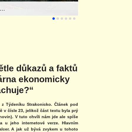
..
ětle důkazů a faktů
plárna ekonomicky
achuje?“
li z Týdeníku Strakonicko. Článek pod
 v čísle 23, jelikož část textu byla prý
vin). V tuto chvíli nám jde ale spíše
a u jeho internetové verze. Hlavním
falcer. A jak už bývá zvykem u tohoto