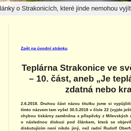
lánky o Strakonicích, které jinde nemohou vyjít.
Zpět na úvodní stránku
Teplárna Strakonice ve sv
– 10. část, aneb „Je te
zdatná nebo kr
2.6.2018. Druhou část názvu titulku jsme si vypůjči
tímto názvem tam vyšel 30.5.2018 v čísle 22 (vyjde ještě
chybou tiskárny zaměněna s příspěvky z Milevských no
o následnou diskuzi pod článkem, která se objevil
diskutujícím není nikdo jiný, než radní Rudolf Ober