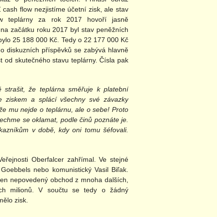
 cash flow nezjistíme účetní zisk, ale stav
ow teplárny za rok 2017 hovoří jasně
na začátku roku 2017 byl stav peněžních
 bylo 25 188 000 Kč. Tedy o 22 177 000 Kč
eho diskuzních příspěvků se zabývá hlavně
t od skutečného stavu teplárny. Čísla pak
strašit, že teplárna směřuje k platební
se ziskem a splácí všechny své závazky
že mu nejde o teplárnu, ale o sebe! Proto
enechme se oklamat, podle činů poznáte je.
kazníkům v době, kdy oni tomu šéfovali.
Veřejnosti Oberfalcer zahřímal. Ve stejné
h Goebbels nebo komunistický Vasil Biľak.
den nepovedený obchod z mnoha dalších,
ch milionů. V součtu se tedy o žádný
ělo zisk.