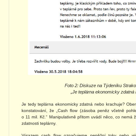
Foto 2: Diskuze na Týdeníku Strak
„Je teplárna ekonomicky zdatná 
Je tedy teplárna ekonomicky zdatná nebo krachuje? Ober
konstatování, že „Cash flow (zásoba peněz včetně pohl
o 11 mil. Kč.“ Manipulativně přitom uvádí něco, co nemá
zdatnosti teplárny.
Výrazem cash flow označujeme peněžní toky nebo výk