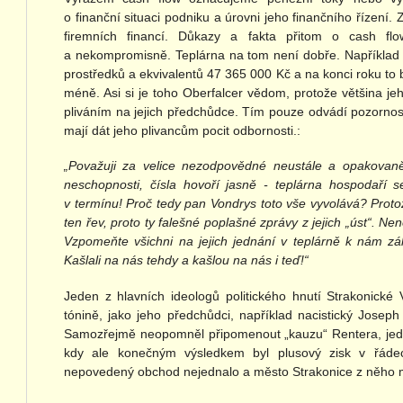
o finanční situaci podniku a úrovni jeho finančního řízení. Z
firemních financí. Důkazy a fakta přitom o cash fl
a nekompromisně. Teplárna na tom není dobře. Například 
prostředků a ekvivalentů 47 365 000 Kč a na konci roku to
méně. Asi si je toho Oberfalcer vědom, protože většina j
pliváním na jejich předchůdce. Tím pouze odvádí pozornos
mají dát jeho plivancům pocit odbornosti.:
„Považuji za velice nezodpovědné neustále a opakovaně 
neschopnosti, čísla hovoří jasně - teplárna hospodaří 
v termínu! Proč tedy pan Vondrys toto vše vyvolává? Proto
ten řev, proto ty falešné poplašné zprávy z jejich „úst“. N
Vzpomeňte všichni na jejich jednání v teplárně k nám zá
Kašlali na nás tehdy a kašlou na nás i teď!“
Jeden z hlavních ideologů politického hnutí Strakonické 
tónině, jako jeho předchůdci, například nacistický Josep
Samozřejmě neopomněl připomenout „kauzu“ Rentera, je
kdy ale konečným výsledkem byl plusový zisk v řáde
nepovedený obchod nejednalo a město Strakonice z něho m