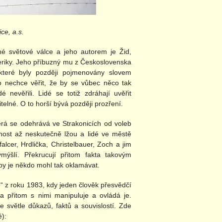
ce, a.s.
 světové válce a jeho autorem je Žid,
meriky. Jeho příbuzný mu z Československa
 které byly později pojmenovány slovem
o nechce věřit, že by se vůbec něco tak
nevěřili. Lidé se totiž zdráhají uvěřit
telné. O to horší bývá později prozření.
erá se odehrává ve Strakonicích od voleb
jnost až neskutečně lžou a lidé ve městě
falcer, Hrdlička, Christelbauer, Zoch a jim
mýšlí. Překrucují přitom fakta takovým
by je někdo mohl tak oklamávat.
e“ z roku 1983, kdy jeden člověk přesvědčí
a přitom s nimi manipuluje a ovládá je.
 světle důkazů, faktů a souvislostí. Zde
ě):