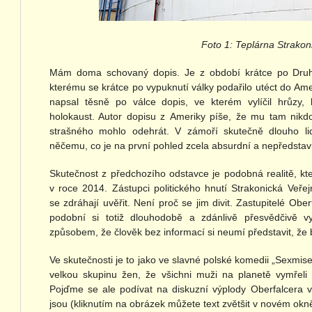
Foto 1: Teplárna Strakoni
Mám doma schovaný dopis. Je z období krátce po Druhé
kterému se krátce po vypuknutí války podařilo utéct do A
napsal těsně po válce dopis, ve kterém vylíčil hrůzy,
holokaust. Autor dopisu z Ameriky píše, že mu tam nikd
strašného mohlo odehrát. V zámoří skutečně dlouho lidé 
něčemu, co je na první pohled zcela absurdní a nepředstavi
Skutečnost z předchozího odstavce je podobná realitě, kt
v roce 2014. Zástupci politického hnutí Strakonická Veře
se zdráhají uvěřit. Není proč se jim divit. Zastupitelé Ober
podobní si totiž dlouhodobě a zdánlivě přesvědčivě vy
způsobem, že člověk bez informací si neumí představit, že 
Ve skutečnosti je to jako ve slavné polské komedii „Sexmis
velkou skupinu žen, že všichni muži na planetě vymřeli 
Pojďme se ale podívat na diskuzní výplody Oberfalcera ve
jsou (kliknutím na obrázek můžete text zvětšit v novém okn