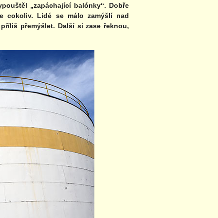
vypouštěl „zapáchající balónky“. Dobře
de cokoliv. Lidé se málo zamýšlí nad
 příliš přemýšlet. Další si zase řeknou,