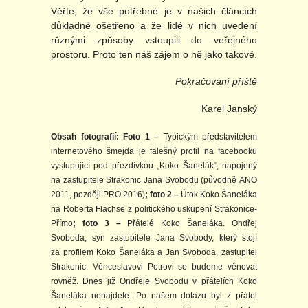
Věřte, že vše potřebné je v našich článcích
důkladně ošetřeno a že lidé v nich uvedení
různými způsoby vstoupili do veřejného
prostoru. Proto ten náš zájem o ně jako takové.
Pokračování příště
Karel Janský
Obsah fotografií:
Foto 1 –
Typickým představitelem
internetového šmejda je falešný profil na facebooku
vystupující pod přezdívkou „Koko Šanelák“, napojený
na zastupitele Strakonic Jana Svobodu (původně ANO
2011, později PRO 2016)
; foto 2 –
Útok Koko Šaneláka
na Roberta Flachse z politického uskupení Strakonice-
Přímo
; foto 3 –
Přátelé Koko Šaneláka. Ondřej
Svoboda, syn zastupitele Jana Svobody, který stojí
za profilem Koko Šaneláka a Jan Svoboda, zastupitel
Strakonic. Věnceslavovi Petrovi se budeme věnovat
rovněž. Dnes již Ondřeje Svobodu v přátelích Koko
Šaneláka nenajdete. Po našem dotazu byl z přátel