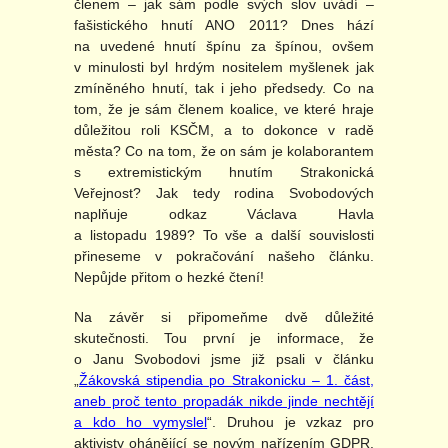
členem – jak sám podle svých slov uvádí –
fašistického hnutí ANO 2011? Dnes hází
na uvedené hnutí špínu za špínou, ovšem
v minulosti byl hrdým nositelem myšlenek jak
zmíněného hnutí, tak i jeho předsedy. Co na
tom, že je sám členem koalice, ve které hraje
důležitou roli KSČM, a to dokonce v radě
města? Co na tom, že on sám je kolaborantem
s extremistickým hnutím Strakonická
Veřejnost? Jak tedy rodina Svobodových
naplňuje odkaz Václava Havla
a listopadu 1989? To vše a další souvislosti
přineseme v pokračování našeho článku.
Nepůjde přitom o hezké čtení!
Na závěr si připomeňme dvě důležité
skutečnosti. Tou první je informace, že
o Janu Svobodovi jsme již psali v článku
„
Žákovská stipendia po Strakonicku – 1. část,
aneb proč tento propadák nikde jinde nechtějí
a kdo ho vymyslel
“. Druhou je vzkaz pro
aktivisty ohánějící se novým nařízením GDPR.