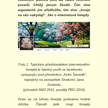
prostší. Chtějí jenom škodit. Čím více
argumentů jim předložíte, tím více „hnoje
na vás nakydají“. Jde o internetové šmejdy.
Foto 1: Typickým představitelem internetového
šmejda je falešný profil na facebooku
vystupující pod přezdívkou „Koko Šanelák“,
napojený na zastupitele Strakonic Jana
Svobodu
(původně ANO 2011, později PRO 2016)
Dnes se na tohoto šmejda podíváme hodně
zblízka. Čtenáři jistě znají šmejdy