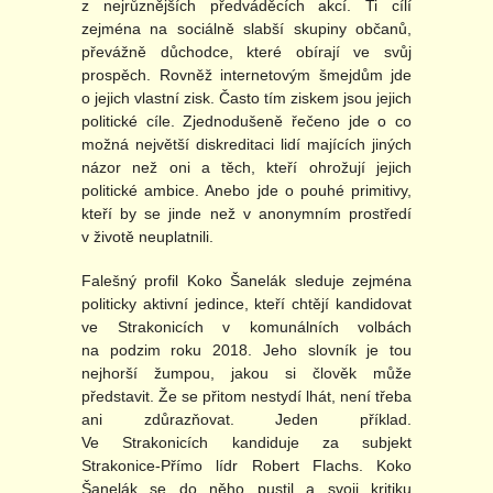
z nejrůznějších předváděcích akcí. Ti cílí
zejména na sociálně slabší skupiny občanů,
převážně důchodce, které obírají ve svůj
prospěch. Rovněž internetovým šmejdům jde
o jejich vlastní zisk. Často tím ziskem jsou jejich
politické cíle. Zjednodušeně řečeno jde o co
možná největší diskreditaci lidí majících jiných
názor než oni a těch, kteří ohrožují jejich
politické ambice. Anebo jde o pouhé primitivy,
kteří by se jinde než v anonymním prostředí
v životě neuplatnili.
Falešný profil Koko Šanelák sleduje zejména
politicky aktivní jedince, kteří chtějí kandidovat
ve Strakonicích v komunálních volbách
na podzim roku 2018. Jeho slovník je tou
nejhorší žumpou, jakou si člověk může
představit. Že se přitom nestydí lhát, není třeba
ani zdůrazňovat. Jeden příklad.
Ve Strakonicích kandiduje za subjekt
Strakonice-Přímo lídr Robert Flachs. Koko
Šanelák se do něho pustil a svoji kritiku