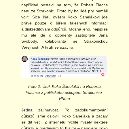
například postavil na tom, že Robert Flachs
není ze Strakonic. Proto by ho lidé prý neměli
volit. Sice lhal, ovšem Koko Šanelákovi jde
právě pouze o šíření falešných informací
a diskreditování odpůrců. Možná jeho, nejspíše
mu ale jde o oponenty zastupitele Jana
Svobody, kolaboranta se Strakonickou
Veřejností. A kruh se uzavírá.
Foto 2: Útok Koko Šaneláka na Roberta
Flachse z politického uskupení Strakonice-
Přímo
Jedna zajímavost. Po zadokumentování
důkazů jsme oslovili Koko Šaneláka a začaly
se dít věci. Z internetu rychle mizely některé
důkazy a především to hlavní – napojení Koko