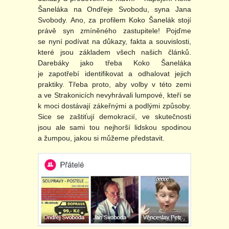
Šaneláka na Ondřeje Svobodu, syna Jana
Svobody. Ano, za profilem Koko Šanelák stojí
právě syn zmíněného zastupitele! Pojďme
se nyní podívat na důkazy, fakta a souvislosti,
které jsou základem všech našich článků.
Darebáky jako třeba Koko Šaneláka
je zapotřebí identifikovat a odhalovat jejich
praktiky. Třeba proto, aby volby v této zemi
a ve Strakonicích nevyhrávali lumpové, kteří se
k moci dostávají zákeřnými a podlými způsoby.
Sice se zaštiťují demokracií, ve skutečnosti
jsou ale sami tou nejhorší lidskou spodinou
a žumpou, jakou si můžeme představit.