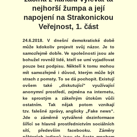
nejhorší žumpa a její
napojení na Strakonickou
Veřejnost, 1. část
24.6.2018. V dnešní demokratické době
může kdokoliv projevit svůj názor. Je to
samozřejmě dobře. Ve společnosti jsou ale
bohužel rovněž lidé, kteří se umí vyjadřovat
pouze bez podpisu. Někteří k tomu mohou
mít samozřejmě i důvod, kterým může být
strach z pomsty. To se dá pochopit. Existují
ovšem také „diskutující“ využívající
anonymní prostředí, zejména na internetu,
ke sprostým a zákeřným útokům vůči
ostatním. Tak nějak potom vznikají
tzv. falešné zprávy, anglicky „Fake news“.
Jde o záměrně vytvářené dezinformace
šířící se hlavně prostřednictvím sociálních
sítí, především facebooku. Záměry
některých jedinců jsou ale často mnohem