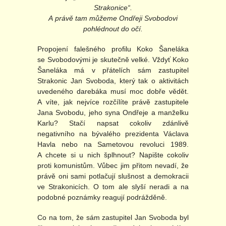
Strakonice“.
A právě tam můžeme Ondřeji Svobodovi
pohlédnout do očí.
Propojení falešného profilu Koko Šaneláka
se Svobodovými je skutečně velké. Vždyť Koko
Šaneláka má v přátelích sám zastupitel
Strakonic Jan Svoboda, který tak o aktivitách
uvedeného darebáka musí moc dobře vědět.
A víte, jak nejvíce rozčílíte právě zastupitele
Jana Svobodu, jeho syna Ondřeje a manželku
Karlu? Stačí napsat cokoliv zdánlivě
negativního na bývalého prezidenta Václava
Havla nebo na Sametovou revoluci 1989.
A chcete si u nich šplhnout? Napište cokoliv
proti komunistům. Vůbec jim přitom nevadí, že
právě oni sami potlačují slušnost a demokracii
ve Strakonicích. O tom ale slyší neradi a na
podobné poznámky reagují podrážděně.
Co na tom, že sám zastupitel Jan Svoboda byl