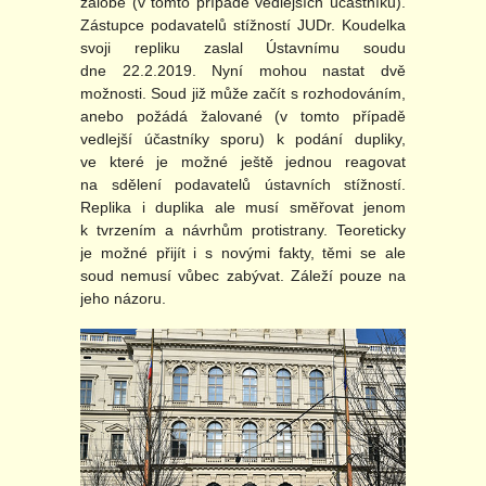
žalobě (v tomto případě vedlejších účastníků).
Zástupce podavatelů stížností JUDr. Koudelka
svoji repliku zaslal Ústavnímu soudu
dne 22.2.2019. Nyní mohou nastat dvě
možnosti. Soud již může začít s rozhodováním,
anebo požádá žalované (v tomto případě
vedlejší účastníky sporu) k podání dupliky,
ve které je možné ještě jednou reagovat
na sdělení podavatelů ústavních stížností.
Replika i duplika ale musí směřovat jenom
k tvrzením a návrhům protistrany. Teoreticky
je možné přijít i s novými fakty, těmi se ale
soud nemusí vůbec zabývat. Záleží pouze na
jeho názoru.