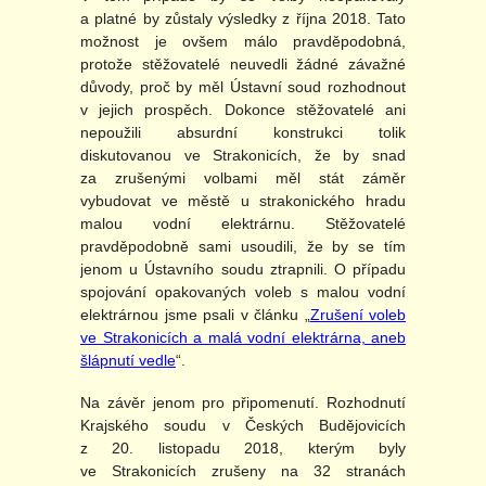
a platné by zůstaly výsledky z října 2018. Tato
možnost je ovšem málo pravděpodobná,
protože stěžovatelé neuvedli žádné závažné
důvody, proč by měl Ústavní soud rozhodnout
v jejich prospěch. Dokonce stěžovatelé ani
nepoužili absurdní konstrukci tolik
diskutovanou ve Strakonicích, že by snad
za zrušenými volbami měl stát záměr
vybudovat ve městě u strakonického hradu
malou vodní elektrárnu. Stěžovatelé
pravděpodobně sami usoudili, že by se tím
jenom u Ústavního soudu ztrapnili. O případu
spojování opakovaných voleb s malou vodní
elektrárnou jsme psali v článku „
Zrušení voleb
ve Strakonicích a malá vodní elektrárna, aneb
šlápnutí vedle
“.
Na závěr jenom pro připomenutí. Rozhodnutí
Krajského soudu v Českých Budějovicích
z 20. listopadu 2018, kterým byly
ve Strakonicích zrušeny na 32 stranách