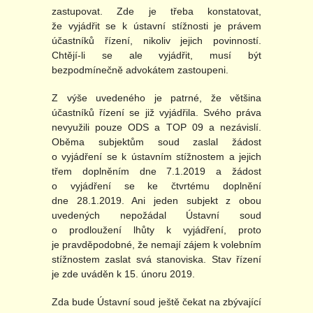
zastupovat. Zde je třeba konstatovat,
že vyjádřit se k ústavní stížnosti je právem
účastníků řízení, nikoliv jejich povinností.
Chtějí-li se ale vyjádřit, musí být
bezpodmínečně advokátem zastoupeni.
Z výše uvedeného je patrné, že většina
účastníků řízení se již vyjádřila. Svého práva
nevyužili pouze ODS a TOP 09 a nezávislí.
Oběma subjektům soud zaslal žádost
o vyjádření se k ústavním stížnostem a jejich
třem doplněním dne 7.1.2019 a žádost
o vyjádření se ke čtvrtému doplnění
dne 28.1.2019. Ani jeden subjekt z obou
uvedených nepožádal Ústavní soud
o prodloužení lhůty k vyjádření, proto
je pravděpodobné, že nemají zájem k volebním
stížnostem zaslat svá stanoviska. Stav řízení
je zde uváděn k 15. únoru 2019.
Zda bude Ústavní soud ještě čekat na zbývající