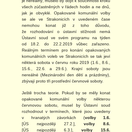
je nereálný, muselo by dojít k součinnosti kroků
všech zúčastněných v řádech hodin a ne dnů,
jak je obvyklé. Opakované komunální volby
se ale ve Strakonicích v uvedeném čase
nemohou konat již z toho důvodu,
že rozhodování o ústavní stížnosti nemá
Ústavní soud ve svém programu na týden
od 18.2. do 22.2.2019 vůbec zařazeno.
Reálným termínem pro konání opakovaných
komunálních voleb ve Strakonicích se tak jeví
některá sobota v červnu roku 2019 (1.6., 8.6.,
15.6., 22.6. a 29.6.). Krajní soboty jsou
nereálné (Mezinárodní den dětí a prázdniny),
zbývají proto tři prostřední červnové soboty.
Ještě trocha teorie. Pokud by se měly konat
opakované komunální volby některou
červnovou sobotu, musel by Ústavní soud
rozhodnout v termínech, které jsou uvedeny
v hranatých závorkách (
volby 1.6.
[ÚS nejpozději 27.2.],
volby 8.6.
[ÚS nejpozději 6.3.],
volby 15.6.