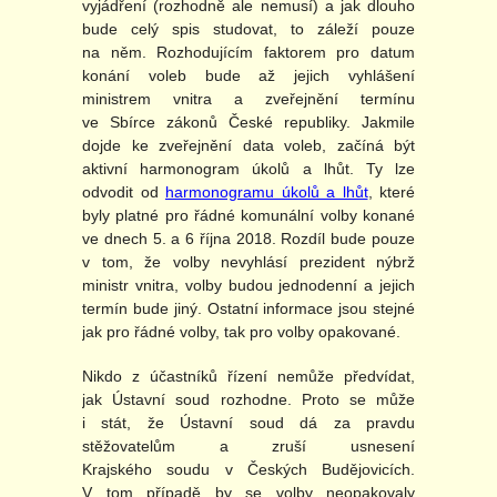
vyjádření (rozhodně ale nemusí) a jak dlouho
bude celý spis studovat, to záleží pouze
na něm. Rozhodujícím faktorem pro datum
konání voleb bude až jejich vyhlášení
ministrem vnitra a zveřejnění termínu
ve Sbírce zákonů České republiky. Jakmile
dojde ke zveřejnění data voleb, začíná být
aktivní harmonogram úkolů a lhůt. Ty lze
odvodit od
harmonogramu úkolů a lhůt
, které
byly platné pro řádné komunální volby konané
ve dnech 5. a 6 října 2018. Rozdíl bude pouze
v tom, že volby nevyhlásí prezident nýbrž
ministr vnitra, volby budou jednodenní a jejich
termín bude jiný. Ostatní informace jsou stejné
jak pro řádné volby, tak pro volby opakované.
Nikdo z účastníků řízení nemůže předvídat,
jak Ústavní soud rozhodne. Proto se může
i stát, že Ústavní soud dá za pravdu
stěžovatelům a zruší usnesení
Krajského soudu v Českých Budějovicích.
V tom případě by se volby neopakovaly