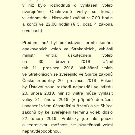
v níž bylo rozhodnutí o vyhlášení voleb
uveřejněno. Opakované volby se konají
v jednom dni. Hlasování začíná v 7.00 hodin
a končí ve 22.00 hodin (§ 3, odst. 4 zákona
o volbách).
Předtím, než byl pozastaven termín konání
opakovaných voleb ve Strakonicích, vyhlásil
ministr vnitra uskutečnění voleb
na 30. března 2019. Učinil
tak 11. prosince 2018. Vyhlášení voleb
ve Strakonicích se zveřejnilo ve Sbírce zákonů
České republiky 20. prosince 2018. Pokud
by Ústavní soud rozhodl nejpozději ve středu
20. února 2019, ministr vnitra může vyhlásit
volby 21. února 2019 (v případě doručení
usnesení všem účastníkům řízení) a ve Sbírce
zákonů by ke zveřejnění termínu voleb došlo
22. února 2019. Prakticky jde ale pouze
o teoretickou možnost, ve skutečnosti velmi
nepravděpodobnou.