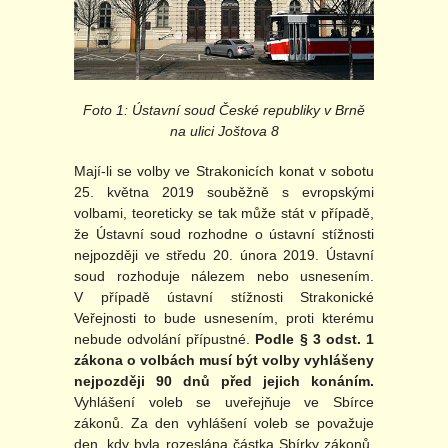
Foto 1: Ústavní soud České republiky v Brně
na ulici Joštova 8
Mají-li se volby ve Strakonicích konat v sobotu
25. května 2019 souběžně s evropskými
volbami, teoreticky se tak může stát v případě,
že Ústavní soud rozhodne o ústavní stížnosti
nejpozději ve středu 20. února 2019. Ústavní
soud rozhoduje nálezem nebo usnesením.
V případě ústavní stížnosti Strakonické
Veřejnosti to bude usnesením, proti kterému
nebude odvolání přípustné.
Podle § 3 odst. 1
zákona o volbách musí být volby vyhlášeny
nejpozději 90 dnů před jejich konáním.
Vyhlášení voleb se uveřejňuje ve Sbírce
zákonů. Za den vyhlášení voleb se považuje
den, kdy byla rozeslána částka Sbírky zákonů,