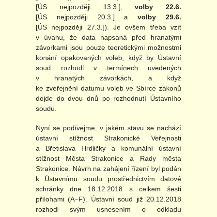
[ÚS nejpozději 13.3.],
volby 22.6.
[ÚS nejpozději 20.3.] a
volby 29.6.
[ÚS nejpozději 27.3.]). Je ovšem třeba vzít
v úvahu, že data napsaná před hranatými
závorkami jsou pouze teoretickými možnostmi
konání opakovaných voleb, když by Ústavní
soud rozhodl v termínech uvedených
v hranatých závorkách, a když
ke zveřejnění datumu voleb ve Sbírce zákonů
dojde do dvou dnů po rozhodnutí Ústavního
soudu.
Nyní se podívejme, v jakém stavu se nachází
ústavní stížnost Strakonické Veřejnosti
a Břetislava Hrdličky a komunální ústavní
stížnost Města Strakonice a Rady města
Strakonice. Návrh na zahájení řízení byl podán
k Ústavnímu soudu prostřednictvím datové
schránky dne 18.12.2018 s celkem šesti
přílohami (A–F). Ústavní soud již 20.12.2018
rozhodl svým usnesením o odkladu