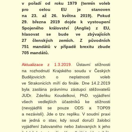
v pořadí od roku 1979 (termín voleb
pro celou EU je stanoven
na 23. až 26. května 2019). Pokud
29. března 2019 dojde k vystoupení
Spojeného království (Anglie) z EU,
hlasovat se bude ve zbývajících
27 členských zemích. Z původních
751 mandátů v případě brexitu zbude
705 mandátů.
Aktualizace z 1.3.2019.
Ústavní stížnosti
na rozhodnutí Krajského soudu v Českých
Budějovicích o neplatnosti voleb
ve Strakonicích míří do finále. Dne 14.2.2019
byla zaslána právnímu zástupci stěžovatelů
JUDr. Zdeňku Koudelkovi, PhD. vyjádření
všech vedlejších účastníků ke stížnosti
(nevyjádřili se pouze ODS a TOP09
a nezávislí). Jde o tzv. repliku. V soudní praxi
se jedná o stav, kdy soud doručí žalobci
vyjádření žalovaného nebo žalovaných k jeho