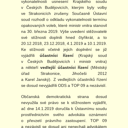
vykonatelnosti usnesení Krajského soudu
v Českých Budějovicích, kterým byly volby
ve Strakonicích zrušeny. Současně Ústavní
soud rozhodl o odkladu vykonatelnosti termínu
opakovaných voleb, které ministr vnitra stanovil
na 30. března 2019. Výše uvedení stěžovatelé
své stížnosti doplnili hned čtyřikrát, a to
20.12.2018, 23.12.2018, 4.1.2019 a 10.1.2019.
Ke stížnosti včetně jejich doplnění se již
vyjádřili
účastníci řízení
(Krajský soud
v Českých Budějovicích i ministr vnitra)
a někteří
vedlejší účastníci řízení
(Městský
úřad Strakonice, Jihočeši 2012
a Karel Janský). Z vedlejších účastníků řízení
se dosud nevyjádřili ODS a TOP 09 a nezávislí.
Občanská demokratická strana dosud
nevyužila své právo se k stížnostem vyjádřit,
ač dne 14.1.2019 doručila k Ústavnímu soudu
prostřednictvím svého advokáta oznámení
o převzetí právního zastoupení. TOP 09
a nezávislí se dosud ani nenechali advokátem