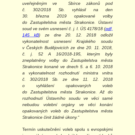
uveřejněným ve Sbírce zákonů pod
č. 302/2018 Sb. vyhlásil na den
30. března 2019 opakované volby
do Zastupitelstva města Strakonice. Ústavní
soud ve svém usnesení č. j. I. ÚS 4178/18 (
pdf,
145 kB
) ze dne 20. 12. 2018 odložil
vykonatelnost usnesení Krajského soudu
v Českých Budějovicích ze dne 20. 11. 2018,
č. j. 52 A 16/2018-195, kterým byly
zneplatněny volby do Zastupitelstva města
Strakonice konané ve dnech 5. a 6. 10. 2018
a vykonatelnost rozhodnutí ministra vnitra
č. 302/2018 Sb. ze dne 11. 12. 2018
o vyhlášení opakovaných voleb
do Zastupitelstva města Strakonice. Až do
rozhodnutí Ústavního soudu ve věci samé
nebudou volební orgány ve věci konání
opakovaných voleb do Zastupitelstva města
Strakonice činit žádné úkony.“
Termín uskutečnění voleb spolu s evropskými