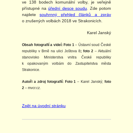
ve 138 bodech komunální volby, je veřejně
přístupné na
úřední desce soudu
. Zde potom
najdete
souhrnný přehled článků a zpráv
o zrušených volbách 2018 ve Strakonicích.
Karel Janský
Obsah fotografií a videí:
Foto 1
– Ústavní soud České
republiky v Brně na ulici Joštova 8
; foto 2
– Aktuální
stanovisko Ministerstva vnitra České republiky
k opakovaným volbám do Zastupitelstva města
Strakonice.
Autoři a zdroj fotografií: Foto 1
– Karel Janský;
foto
2
– mvcr.cz.
Zpět na úvodní stránku