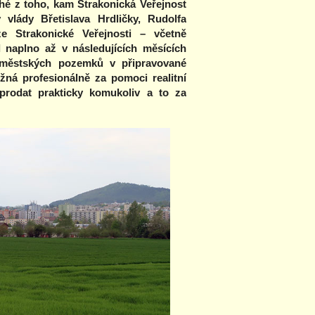
hé z toho, kam Strakonická Veřejnost
vlády Břetislava Hrdličky, Rudolfa
ze Strakonické Veřejnosti – včetně
 naplno až v následujících měsících
j městských pozemků v připravované
ná profesionálně za pomoci realitní
prodat prakticky komukoliv a to za