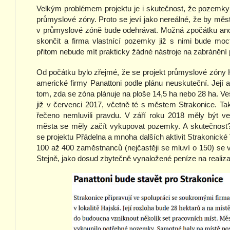
Velkým problémem projektu je i skutečnost, že pozemk
průmyslové zóny. Proto se jeví jako nereálné, že by měs
v průmyslové zóně bude odehrávat. Možná zpočátku an
skončit a firma vlastnící pozemky již s nimi bude mo
přitom nebude mít prakticky žádné nástroje na zabránění 
Od počátku bylo zřejmé, že se projekt průmyslové zóny
americké firmy Panattoni podle plánu neuskuteční. Její 
tom, zda se zóna plánuje na ploše 14,5 ha nebo 28 ha. V
již v červenci 2017, včetně té s městem Strakonice. Ta
řečeno nemluvili pravdu. V září roku 2018 měly být 
města se měly začít vykupovat pozemky. A skutečnost? N
se projektu Přádelna a mnoha dalších aktivit Strakonické
100 až 400 zaměstnanců (nejčastěji se mluví o 150) se 
Stejně, jako dosud zbytečně vynaložené peníze na realiza