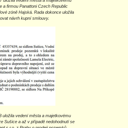
7 uložila vedení města a majetkovému
ce a firmou Panattoni Czech Republic
lové zóně Hajská. Rada dokonce uložila
ovat návrh kupní smlouvy.
8 uložila vedení města a majetkovému
 ze Sušice a až v případě nedohodnutí se
nt s.r.o. z Prahy o prodeji pozemků