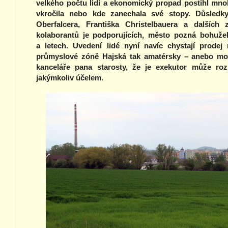
velkého počtu lidí a ekonomický propad postihl mno
vkročila nebo kde zanechala své stopy. Důsledky 
Oberfalcera, Františka Christelbauera a dalších 
kolaborantů je podporujících, město pozná bohužel
a letech. Uvedení lidé nyní navíc chystají prode
průmyslové zóně Hajská tak amatérsky – anebo mož
kanceláře pana starosty, že je exekutor může roz
jakýmkoliv účelem.