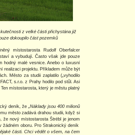
utečnosti z velké části přichystána již
ouze dokoupilo část pozemků
něný místostarosta Rudolf Oberfalcer
staví a vybudují. Často však jde pouze
in hodný malé vesnice. Anebo o luxusní
ní realizaci projektu. Příkladem může být
. Město za studii zaplatilo („vyhodilo
FACT, s.r.o. z Prahy hodilo pod stůl. Asi
 Ten místostarosta, který je městu platný
ický deník, že
„Náklady jsou 400 milionů
emu město zadává drahou studii, když si
 že nový místostarosta Štrébl je jenom
 v žádném oboru. Pro Strakonický deník
 nějaké části. Chci vědět o všem, na čem