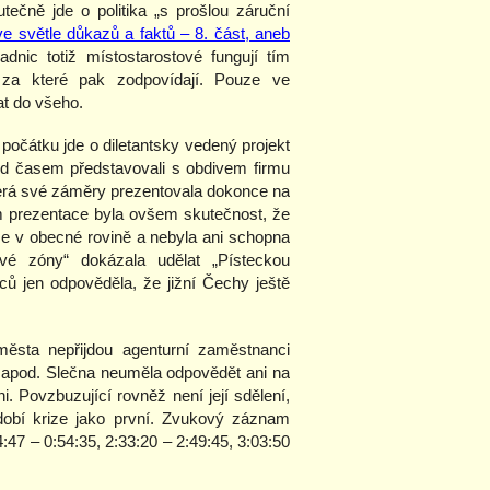
utečně jde o politika „s prošlou záruční
ve světle důkazů a faktů – 8. část, aneb
adnic totiž místostarostové fungují tím
, za které pak zodpovídají. Pouze ve
at do všeho.
očátku jde o diletantsky vedený projekt
řed časem představovali s obdivem firmu
terá své záměry prezentovala dokonce na
m prezentace byla ovšem skutečnost, že
ze v obecné rovině a nebyla ani schopna
vé zóny“ dokázala udělat „Písteckou
ů jen odpověděla, že jižní Čechy ještě
ěsta nepřijdou agenturní zaměstnanci
 apod. Slečna neuměla odpovědět ani na
 Povzbuzující rovněž není její sdělení,
dobí krize jako první. Zvukový záznam
4:47 – 0:54:35, 2:33:20 – 2:49:45, 3:03:50