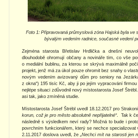
Foto 1: Připravovaná průmyslová zóna Hajská byla ve sk
bývalým vedením radnice, současné vedení p
Zejména starosta Břetislav Hrdlička a dnešní neuvol
dlouhodobě ohromují občany a novináře tím, co vše po
o mediální bublinu, za kterou se skrývá maximálně poč
projekt, jenž má za úkol pouze ohromit bez snahy o vlast
novým vedením avizovaný dům pro seniory na Jezárkách
z okna“) 195 tisíc Kč, aby ji po jejím vypracování firmou 
nejlépe situaci zdůvodnil nový místostarosta Josef Štrébl.
asi tak, jako zmíněná studie.
Místostarosta Josef Štrébl uvedl 18.12.2017 pro Strakon
korun, což je pro město absolutně nepřijatelné“
. Tak k č
následně s výsledkem neví rady? Možná to bude i proto,
povrchním funkcionářem, který se nechce specializovat
2.11.2017 doslova uvedl, že
„Nechci mít na starosti jen