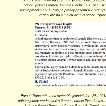
Foto 3: Rada města na svém 87. jednání dne 15.11.201
odboru jednat s firmou Lamela Electric, a.s. ze Suši
Development s.r.o. z Prahy o prodeji pozemků v průmys
vedení města a majetkovému odboru zprac
Foto 4: Rada města na svém 92. jednání dne 24.1.201
odboru jednat přednostně s firmou Lamela Electric, a.s.
jednat s firmou Panattoni Czech Republic Developme