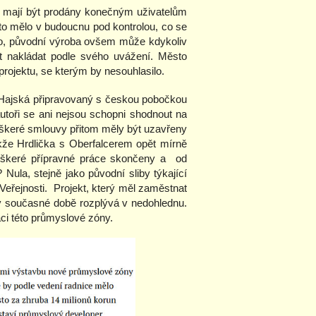
y mají být prodány konečným uživatelům
to mělo v budoucnu pod kontrolou, co se
o, původní výroba ovšem může kdykoliv
ct nakládat podle svého uvážení. Město
projektu, se kterým by nesouhlasilo.
 Hajská připravovaný s českou pobočkou
autoři se ani nejsou schopni shodnout na
eškeré smlouvy přitom měly být uzavřeny
kže Hrdlička s Oberfalcerem opět mírně
veškeré přípravné práce skončeny a od
ula, stejně jako původní sliby týkající
 Veřejnosti. Projekt, který měl zaměstnat
v současné době rozplývá v nedohlednu.
ci této průmyslové zóny.