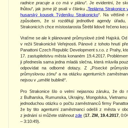
radnice pracuje a co má v plánu“
. Je evidentní, že sk
lhůtou“, jak jsme již psali v článku „
Teplárna Strakonice 
husarský kousek Týdeníku Strakonicko
“. Na většině r
způsobem, že si rozdělují jednotlivé agendy úřadu
Strakonicích chce místostarosta Štrébl lidově řečeno kec
Vraťme se ale k plánované průmyslové zóně Hajská. Od p
v režii Strakonické Veřejnosti. Pánové z tohoto hnutí p
Panattoni Czech Republic Development s.r.o. z Prahy, k
17. zastupitelstvu města konaném 19.4.2017. Probléme
ji přednesla sama jedna mladá slečna, která mluvila pou
odpovídat na odborné dotazy. Z „Písecké průmyslo
průmyslovou zónu“ a na otázku agenturních zaměstnanc
nejsou v „umělé bublině“.
Pro Strakonice šlo o velmi nejasnou záruku, že do m
z Bulharska, Rumunska, Ukrajiny, Mongolska, Vietnamu
jednoduchou otázku o počtu zaměstnanců firmy Panattoni.
že by tito agenturní zaměstnanci odešli z města v ob
z jednání si můžete stáhnout
zde
(
17. ZM, 19.4.2017
, 0:0
– 3:10:49).