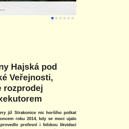
..
ny Hajská pod
é Veřejnosti,
e rozprodej
xekutorem
ry již Strakonice nic horšího potkat
oncem roku 2014, kdy se moci ujalo
provedlo profesní i lidskou likvidaci