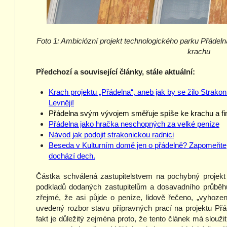
Foto 1: Ambiciózní projekt technologického parku Přáde
krachu
Předchozí a související články, stále aktuální:
Krach projektu „Přádelna“, aneb jak by se žilo Strako
Levněji!
Přádelna svým vývojem směřuje spíše ke krachu a fin
Přádelna jako hračka neschopných za velké peníze
Návod jak podojit strakonickou radnici
Beseda v Kulturním domě jen o přádelně? Zapomeňte, v
dochází dech.
Částka schválená zastupitelstvem na pochybný projekt 
podkladů dodaných zastupitelům a dosavadního průběhu
zřejmé, že asi půjde o peníze, lidově řečeno, „vyhoze
uvedený rozbor stavu přípravných prací na projektu Př
fakt je důležitý zejména proto, že tento článek má slouži