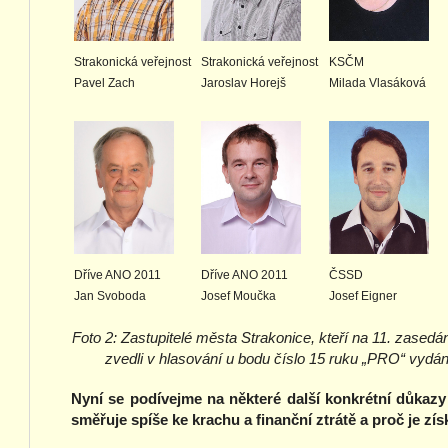
Strakonická veřejnost
Strakonická veřejnost
KSČM
Pavel Zach
Jaroslav Horejš
Milada Vlasáková
Dříve ANO 2011
Dříve ANO 2011
ČSSD
Jan Svoboda
Josef Moučka
Josef Eigner
Foto 2: Zastupitelé města Strakonice, kteří na 11. zased
zvedli v hlasování u bodu číslo 15 ruku „PRO“ vydán
Nyní se podívejme na některé další konkrétní důkazy
směřuje spíše ke krachu a finanční ztrátě a proč je zí