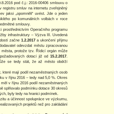
.8.2016 pod č.j.: 2016-00406 smlouvu o
 registru smluv na internetu zveřejněný
zev jaksi „opomněli“ uvést. Jde o jeden
iklého po komunálních volbách v roce
předmětné smlouvy.
i prostřednictvím Operačního programu
by infrastruktury – Výzva III. Uvedená
žádostí začne
1.2.2017
a ukončení příjmu
 dodavatel odevzdat městu zpracovanou
 města, protože tzv. Řídicí orgán může
u požadovaných dotací již od
15.2.2017
.
ůže se tedy stát, že až město obdrží
y, které mají podíl nezaměstnaných osob
iku v říjnu 2016 – tedy nad 5,0 %. Okres
e měl v říjnu 2016 podíl nezaměstnaných
bě splňovalo podmínku dotace 30 okresů
ých, byly tedy na hranici podmínek.
nzitu a účinnost spolupráce ve výzkumu,
 realizovaných projektů než pro zakládání