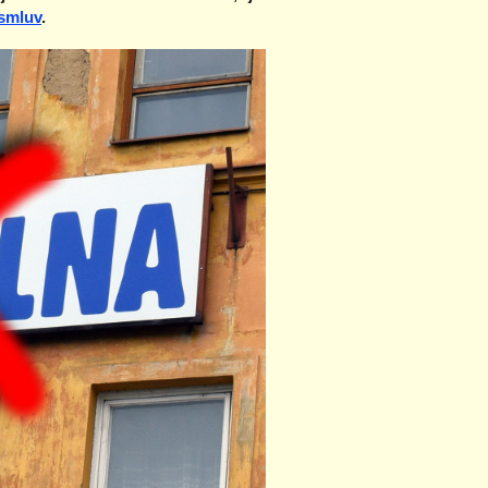
 smluv
.