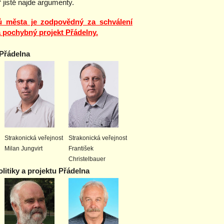
ř jistě najde argumenty.
lů města je zodpovědný za schválení
a pochybný projekt Přádelny.
 Přádelna
Strakonická veřejnost
Strakonická veřejnost
Milan Jungvirt
František
Christelbauer
litiky a projektu Přádelna