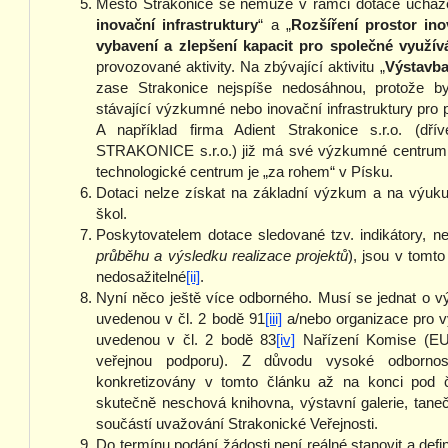
Město Strakonice se nemůže v rámci dotace ucházet
inovační infrastruktury
“ a „
Rozšíření prostor ino
vybavení a zlepšení kapacit pro společné využívá
provozované aktivity. Na zbývající aktivitu „
Výstavba
zase Strakonice nejspíše nedosáhnou, protože b
stávající výzkumné nebo inovační infrastruktury pro
A například firma Adient Strakonice s.r.o.
STRAKONICE s.r.o.) již má své výzkumné centrum, s
technologické centrum je „za rohem“ v Písku.
Dotaci nelze získat na základní výzkum a na výuku
škol.
Poskytovatelem dotace sledované tzv. indikátory, neb
průběhu a výsledku realizace projektů
), jsou v tomto
nedosažitelné
[ii]
.
Nyní něco ještě více odborného. Musí se jednat o výz
uvedenou v čl. 2 bodě 91
[iii]
a/nebo organizace pro výz
uvedenou v čl. 2 bodě 83
[iv]
Nařízení Komise (EU)
veřejnou podporu). Z důvodu vysoké odborno
konkretizovány v tomto článku až na konci pod 
skutečně neschová knihovna, výstavní galerie, tan
součástí uvažování Strakonické Veřejnosti.
Do termínu podání žádosti není reálné stanovit a defin