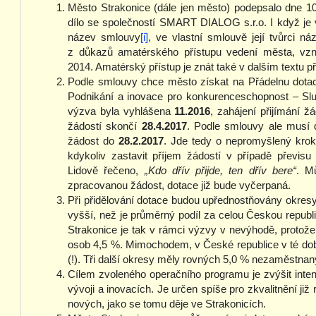
Město Strakonice (dále jen město) podepsalo dne 10
dílo se společností SMART DIALOG s.r.o. I když je v
název smlouvy
[i]
, ve vlastní smlouvě její tvůrci ná
z důkazů amatérského přístupu vedení města, vzn
2014. Amatérský přístup je znát také v dalším textu 
Podle smlouvy chce město získat na Přádelnu dotac
Podnikání a inovace pro konkurenceschopnost – Služ
výzva byla vyhlášena
11.2016
, zahájení přijímání 
žádostí skončí
28.4.2017
. Podle smlouvy ale musí
žádost do
28.2.2017
. Jde tedy o nepromyšlený krok
kdykoliv zastavit příjem žádostí v případě převis
Lidově řečeno,
„Kdo dřív přijde, ten dřív bere“
. M
zpracovanou žádost, dotace již bude vyčerpaná.
Při přidělování dotace budou upřednostňovány okres
vyšší, než je průměrný podíl za celou Českou republ
Strakonice je tak v rámci výzvy v nevýhodě, protož
osob 4,5 %. Mimochodem, v České republice v té do
(!). Tři další okresy měly rovných 5,0 % nezaměstnan
Cílem zvoleného operačního programu je zvýšit inte
vývoji a inovacích. Je určen spíše pro zkvalitnění již
nových, jako se tomu děje ve Strakonicích.