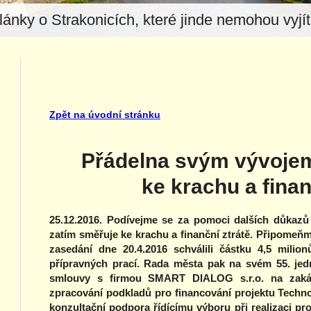
lánky o Strakonicích, které jinde nemohou vyjít.
Zpět na úvodní stránku
Přádelna svým vývojem
ke krachu a finan
25.12.2016. Podívejme se za pomoci dalších důkazů 
zatím směřuje ke krachu a finanční ztrátě. Připomeňm
zasedání dne 20.4.2016 schválili částku 4,5 milio
přípravných prací. Rada města pak na svém 55. jedn
smlouvy s firmou SMART DIALOG s.r.o. na zaká
zpracování podkladů pro financování projektu Techno
konzultační podpora řídícímu výboru při realizaci pr