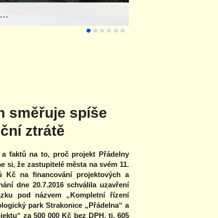
..
 směřuje spíše
ční ztrátě
a faktů na to, proč projekt Přádelny
e si, že zastupitelé města na svém 11.
nů Kč na financování projektových a
ání dne 20.7.2016 schválila uzavření
zku pod názvem „Kompletní řízení
logický park Strakonice „Přádelna“ a
ojektu“ za 500 000 Kč bez DPH, tj. 605