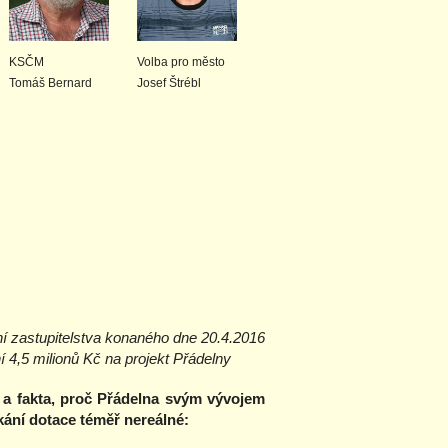
KSČM
Volba pro město
Tomáš Bernard
Josef Štrébl
ání zastupitelstva konaného dne 20.4.2016
í 4,5 milionů Kč na projekt Přádelny
 a fakta, proč Přádelna svým vývojem
skání dotace téměř nereálné: