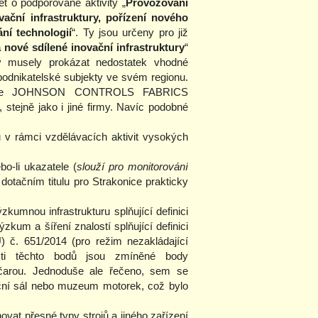
 o podporované aktivity „
Provozování
vační infrastruktury, pořízení nového
ní technologií
“. Ty jsou určeny pro již
 nové sdílené inovační infrastruktury
“
y musely prokázat nedostatek vhodné
 podnikatelské subjekty ve svém regionu.
 (dříve JOHNSON CONTROLS FABRICS
tejně jako i jiné firmy. Navíc podobné
 v rámci vzdělávacích aktivit vysokých
o-li ukazatele (
slouží pro monitorování
 dotačním titulu pro Strakonice prakticky
kumnou infrastrukturu splňující definici
kum a šíření znalostí splňující definici
 č. 651/2014 (pro režim nezakládající
sti těchto bodů jsou zmíněné body
čarou. Jednoduše ale řečeno, sem se
eční sál nebo muzeum motorek, což bylo
ovat přesné typy strojů a jiného zařízení