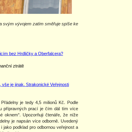
lna svým vývojem zatím směřuje spíše ke
nicím bez Hrdličky a Oberfalcera?
anční ztrátě
še je jinak. Strakonické Veřejnosti
Přádelny je tedy 4,5 milionů Kč. Podle
 přípravných prací je čím dál tím více
né oknem“. Upozorňuji čtenáře, že níže
ádelny je napsán více odborně. Uvedený
t i jako podklad pro odbornou veřejnost a