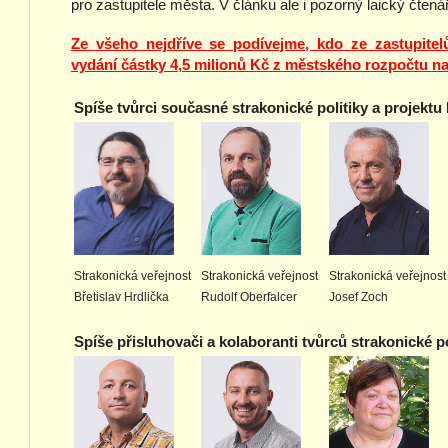
pro zastupitele města. V článku ale i pozorný laický čtená
Ze všeho nejdříve se podívejme, kdo ze zastupite
vydání částky 4,5 milionů Kč z městského rozpočtu n
Spíše tvůrci současné strakonické politiky a projektu
Strakonická veřejnost
Strakonická veřejnost
Strakonická veřejnost
Břetislav Hrdlička
Rudolf Oberfalcer
Josef Zoch
Spíše přisluhovači a kolaboranti tvůrců strakonické po